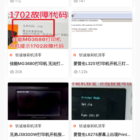
112
141
盒
软诚修刷机清零
软诚修刷机清零
佳能MG3680打印机 无法打印
爱普生L3251打印机开机三灯长
电脑提示错误代码5B02 废墨收
亮 无自检动作
208
1.22k
集器已满
软诚修刷机清零
软诚修刷机清零
兄弟J3930DW打印机开机报错
爱普生L6278屏幕上出现Printe