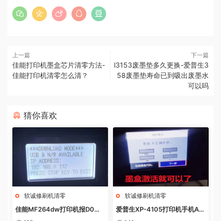
上一篇
下一篇
佳能打印机墨盒芯片清零方法-
l3153废墨垫多久更换-爱普生3
佳能打印机清零怎么清？
58废墨垫寿命已到吸出废墨水
可以吗
猜你喜欢
软诚修刷机清零
软诚修刷机清零
佳能MF264dw打印机报D0W
爱普生XP-4105打印机手机AP
NL0AD MODE快速解决方法
P上点了更新固件之后不识别墨