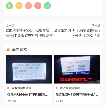
上一篇
下一篇
佳能清零软件怎么下载视频教
爱普生210打印机清零教程-eps
程-跪求佳能g2800 打印机 清零
on打印机怎么清零
猜你喜欢
软诚修刷机清零
软诚修刷机清零
佳能MF264dw打印机报D0W
爱普生XP-4105打印机手机AP
NL0AD MODE快速解决方法
P上点了更新固件之后不识别墨
112
141
盒