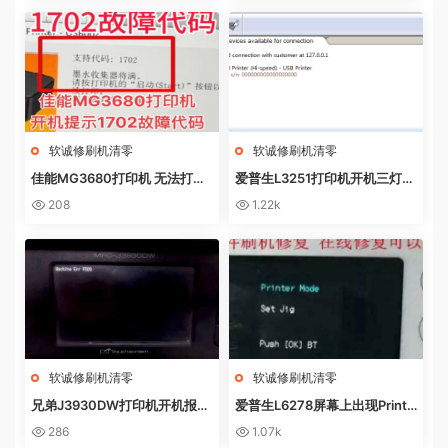
软诚修刷机清零
软诚修刷机清零
佳能MG3680打印机 无法打印
爱普生L3251打印机开机三灯长
电脑提示错误代码5B02 废墨收
亮 无自检动作
208
1.22k
集器已满
软诚修刷机清零
软诚修刷机清零
兄弟J3930DW打印机开机报错
爱普生L6278屏幕上出现Printe
Machine Err FE00远程操作快
r mode英文 进不了系统 刷固件
286
1.07k
速解决问题
快速解决问题