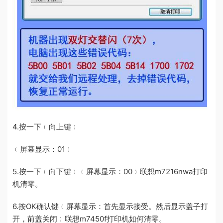
4.按一下﹙向上键﹚
﹙屏幕显示：01﹚
5.按一下﹙向下键﹚﹙屏幕显示：00﹚联想m7216nwa打印
机清零。
6.按OK确认键﹙屏幕显示：首先显示接受。然后显示盖子打
开，前盖关闭﹚联想m7450f打印机如何清零。