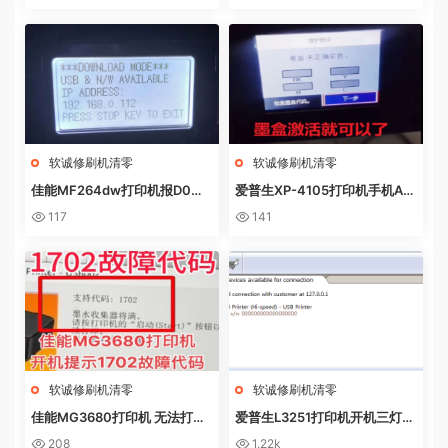
线、祝师傅全方位解析
线、祝师傅全方位解析
软诚修刷机清零
软诚修刷机清零
佳能MF264dw打印机报D0W
爱普生XP-4105打印机手机AP
NL0AD MODE快速解决方法
P上点了更新固件之后不识别墨
117
141
盒
软诚修刷机清零
软诚修刷机清零
佳能MG3680打印机 无法打印
爱普生L3251打印机开机三灯长
电脑提示错误代码5B02 废墨收
亮 无自检动作
208
1.22k