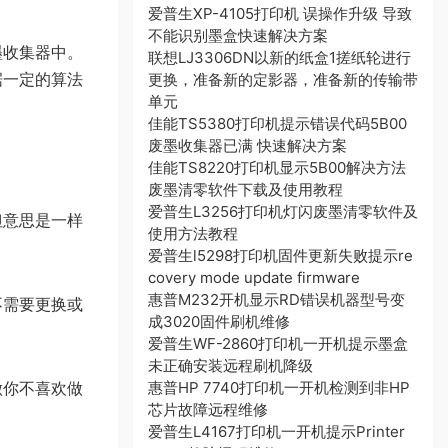
爱普生XP-4105打印机 误操作升级 导致
不能识别墨盒快速解决方案
墨收集器中。
联想LJ3306DN以新的纸盒1搓纸轮进行
据一定的算法
更换，准备新的定影器，准备新的传输带
单元
佳能TS5380打印机提示错误代码5B00
废墨收集器已满 快速解决方案
佳能TS8220打印机显示5B00解决方法
废墨清零软件下载及使用教程
爱普生L3256打印机灯闪废墨清零软件及
但意思是一样
使用方法教程
爱普生l5298打印机固件更新失败提示re
covery mode update firmware
惠普M232开机显示RD错误机器型号变
不需要更换或
成3020固件刷机维修
爱普生WF-2860打印机一开机提示墨盒
未正确安装远程刷机降级
做你不喜欢做
惠普HP 7740打印机一开机检测到非HP
芯片故障远程维修
爱普生L4167打印机一开机提示Printer