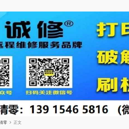
清零
正文