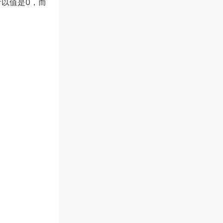
所以值是0，而
。