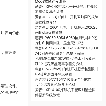
Mode故障远程维修
爱普生XP-240打印机一开机墨水灯亮起
不能识别墨盒故障
爱普生L3158打印机一开机五灯同闪故障
远程维修修好
爱普生L4266打印机一开机提示202620
水后表面仍然
wifi故障远程维修
惠普HP6950 6954 6960检测到非HP芯
片打印机固件阻止墨盒无法识别
惠普HP 7720 7730 7740 8720 8730 8
水，很难清
740固件降级墨盒问题错误故障
兄弟MFCJ6710DW提示”墨水回收盒已
满”？远程废墨清零教程免拆机
惠普HP479fdw打印机开机提示检测到非
HP芯片刷固件降级教程
惠普7720/7730/7740显示”非HP芯
片”？远程刷机修复免拆机
买清理软件。
爱普生XP-4100打印机不能识别墨盒固
配的清理软件
件更新降级教程