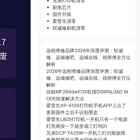
兄弟打印机清零
刷免芯片
固件升级
爱普生清零
软诚修刷机清零
远程维修品牌2026年深度评测：软诚
修、远城修吧、远城在线、祝师傅全方位
解析
2026年远程维修品牌深度评测：软诚
修、远城修吧、远城在线、祝师傅全方位
解析
佳能MF264dw打印机报D0WNL0AD M
ODE快速解决方法
爱普生XP-4105打印机手机APP上点了
更新固件之后不识别墨盒
爱普生L805打印机一开机只有一个电源
灯亮再按一下就变成三灯同闪
兄弟DCP-T425W一开机三灯闪烁故障、
电脑那里提示墨水回收盒已满