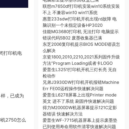
联想m7650df打印机安装win10系统安装
不上 不兼容win10 win11系统
惠普233sdw打印机开机出现rd故障 电
脑识别一个未指定设备HP3020
佳能MG3680打印机 无法打印 电脑提示
错误代码5B02 废墨收集器已满
东芝2006复印机提示BIOS MODE错误怎
么解决
，关闭打印机电
京瓷1800,2010,2210,2021系列固件升级
方法“Program Loading或者卡LOGO
爱普生L3251打印机开机三灯长亮 无自
检动作
兄弟J3930DW打印机开机报错Machine
Err FE00远程操作快速解决问题
爱普生L6278屏幕上出现Printer mode
多样，已成为
英文 进不了系统 刷固件快速解决问题
得力M2000DW机器屏幕提示121C定影
器错误 快速解决方法
2750怎么
爱普生WF-7715机器屏幕上提示废墨垫
已到使用寿命用软件清零快速解决问题