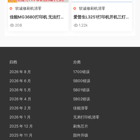
软诚修刷机清零
软诚修刷机清零
佳能MG3680打印机 无法打印
爱普生L3251打印机开机三灯长
电脑提示错误代码5B02 废墨收
亮 无自检动作
208
1.22k
集器已满
归档
分类
2026 年 8 月
1700错误
2026 年 6 月
5B00错误
2026 年 5 月
5B01错误
2026 年 4 月
5B02错误
2026 年 2 月
佳能清零
2026 年 1 月
兄弟打印机清零
2025 年 12 月
刷免芯片
2025 年 11 月
固件升级