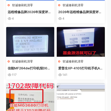
软诚修刷机清零
软诚修刷机清零
远程维修品牌2026年深度评
2026年远程维修品牌深度评
测：软诚修、远城修吧、远城在
测：软诚修、远城修吧、远城在
4
4
线、祝师傅全方位解析
线、祝师傅全方位解析
软诚修刷机清零
软诚修刷机清零
佳能MF264dw打印机报D0W
爱普生XP-4105打印机手机AP
NL0AD MODE快速解决方法
P上点了更新固件之后不识别墨
117
141
盒