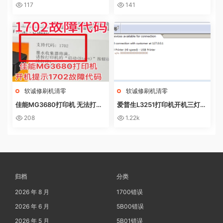
NL0AD MODE快速解决方法
P上点了更新固件之后不识别墨
117
141
盒
软诚修刷机清零
软诚修刷机清零
佳能MG3680打印机 无法打印
爱普生L3251打印机开机三灯长
电脑提示错误代码5B02 废墨收
亮 无自检动作
208
1.22k
集器已满
归档
分类
2026 年 8 月
1700错误
2026 年 6 月
5B00错误
2026 年 5 月
5B01错误