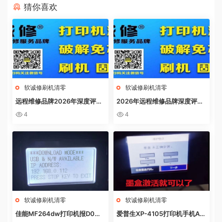
猜你喜欢
软诚修刷机清零
软诚修刷机清零
远程维修品牌2026年深度评
2026年远程维修品牌深度评
测：软诚修、远城修吧、远城在
测：软诚修、远城修吧、远城在
4
4
线、祝师傅全方位解析
线、祝师傅全方位解析
软诚修刷机清零
软诚修刷机清零
佳能MF264dw打印机报D0W
爱普生XP-4105打印机手机AP