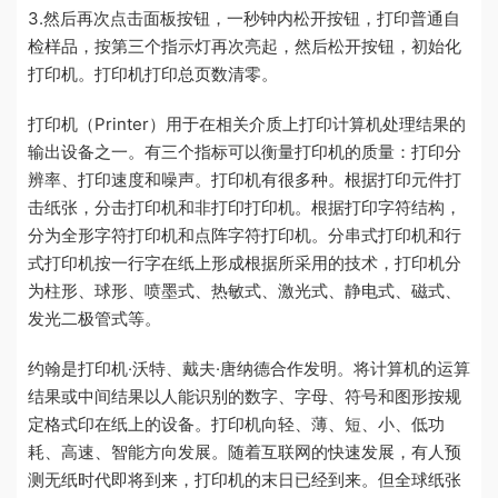
3.然后再次点击面板按钮，一秒钟内松开按钮，打印普通自
检样品，按第三个指示灯再次亮起，然后松开按钮，初始化
打印机。打印机打印总页数清零。
打印机（Printer）用于在相关介质上打印计算机处理结果的
输出设备之一。有三个指标可以衡量打印机的质量：打印分
辨率、打印速度和噪声。打印机有很多种。根据打印元件打
击纸张，分击打印机和非打印打印机。根据打印字符结构，
分为全形字符打印机和点阵字符打印机。分串式打印机和行
式打印机按一行字在纸上形成根据所采用的技术，打印机分
为柱形、球形、喷墨式、热敏式、激光式、静电式、磁式、
发光二极管式等。
约翰是打印机·沃特、戴夫·唐纳德合作发明。将计算机的运算
结果或中间结果以人能识别的数字、字母、符号和图形按规
定格式印在纸上的设备。打印机向轻、薄、短、小、低功
耗、高速、智能方向发展。随着互联网的快速发展，有人预
测无纸时代即将到来，打印机的末日已经到来。但全球纸张