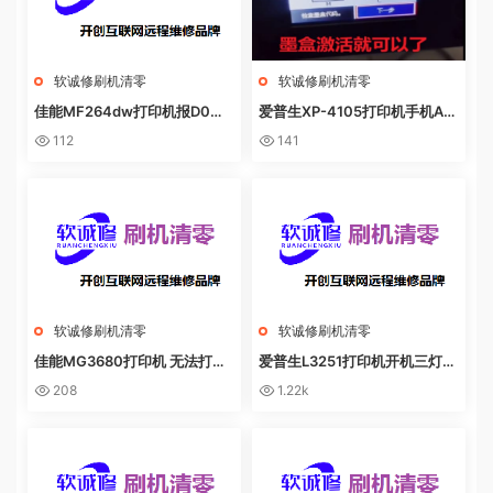
软诚修刷机清零
软诚修刷机清零
佳能MF264dw打印机报D0W
爱普生XP-4105打印机手机AP
NL0AD MODE快速解决方法
P上点了更新固件之后不识别墨
112
141
盒
软诚修刷机清零
软诚修刷机清零
佳能MG3680打印机 无法打印
爱普生L3251打印机开机三灯长
电脑提示错误代码5B02 废墨收
亮 无自检动作
208
1.22k
集器已满