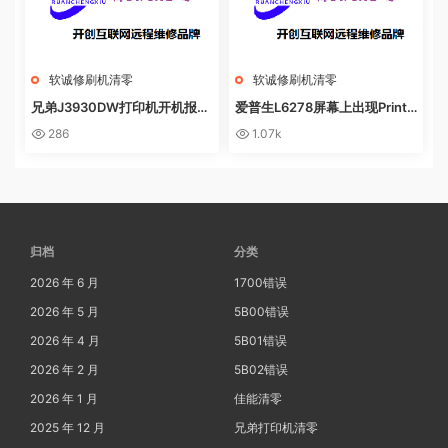
软诚修刷机清零
软诚修刷机清零
兄弟J3930DW打印机开机报错
爱普生L6278屏幕上出现Printe
Machine Err FE00远程操作快
r mode英文 进不了系统 刷固件
286
1.07k
速解决问题
快速解决问题
归档
分类
2026 年 6 月
1700错误
2026 年 5 月
5B00错误
2026 年 4 月
5B01错误
2026 年 2 月
5B02错误
2026 年 1 月
佳能清零
2025 年 12 月
兄弟打印机清零