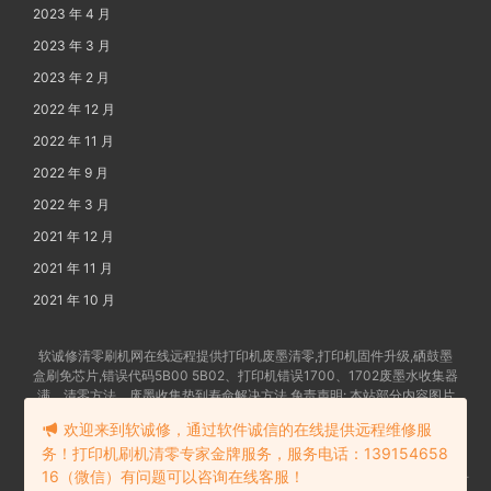
2023 年 4 月
2023 年 3 月
2023 年 2 月
2022 年 12 月
2022 年 11 月
2022 年 9 月
2022 年 3 月
2021 年 12 月
2021 年 11 月
2021 年 10 月
软诚修清零刷机网在线远程提供打印机废墨清零,打印机固件升级,硒鼓墨
盒刷免芯片,错误代码5B00 5B02、打印机错误1700、1702废墨水收集器
满、清零方法、废墨收集垫到寿命解决方法 免责声明: 本站部分内容图片
及文字由网友提供发布,如有争权请联系删除 备案号:
苏ICP备202102862
欢迎来到软诚修，通过软件诚信的在线提供远程维修服
4号-18
务！打印机刷机清零专家金牌服务，服务电话：139154658
16（微信）有问题可以咨询在线客服！
苏公网安备32058302006114号