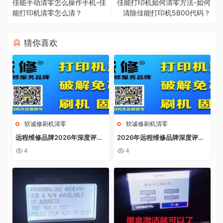
佳能手动清零怎么操作手机-佳
佳能打印机如何清零方法-如何
能打印机清零怎么清？
清除佳能打印机5B00代码？
猜你喜欢
软诚修刷机清零
软诚修刷机清零
远程维修品牌2026年深度评
2026年远程维修品牌深度评
测：软诚修、远城修吧、远城在
测：软诚修、远城修吧、远城在
4
4
线、祝师傅全方位解析
线、祝师傅全方位解析