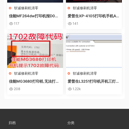
软诚修刷机清零
软诚修刷机清零
佳能MF264dw打印机报D0W
爱普生XP-4105打印机手机AP
NL0AD MODE快速解决方法
P上点了更新固件之后不识别墨
117
141
盒
软诚修刷机清零
软诚修刷机清零
佳能MG3680打印机 无法打印
爱普生L3251打印机开机三灯长
电脑提示错误代码5B02 废墨收
亮 无自检动作
208
1.22k
集器已满
归档
分类