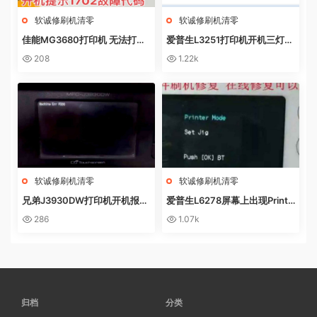
软诚修刷机清零
软诚修刷机清零
佳能MG3680打印机 无法打印
爱普生L3251打印机开机三灯长
电脑提示错误代码5B02 废墨收
亮 无自检动作
208
1.22k
集器已满
软诚修刷机清零
软诚修刷机清零
兄弟J3930DW打印机开机报错
爱普生L6278屏幕上出现Printe
Machine Err FE00远程操作快
r mode英文 进不了系统 刷固件
286
1.07k
速解决问题
快速解决问题
归档
分类