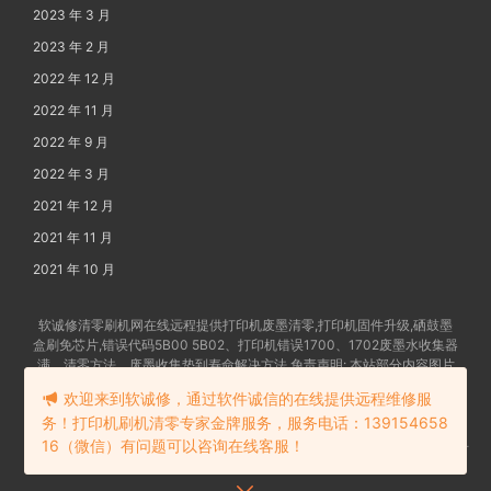
2023 年 3 月
2023 年 2 月
2022 年 12 月
2022 年 11 月
2022 年 9 月
2022 年 3 月
2021 年 12 月
2021 年 11 月
2021 年 10 月
软诚修清零刷机网在线远程提供打印机废墨清零,打印机固件升级,硒鼓墨
盒刷免芯片,错误代码5B00 5B02、打印机错误1700、1702废墨水收集器
满、清零方法、废墨收集垫到寿命解决方法 免责声明: 本站部分内容图片
及文字由网友提供发布,如有争权请联系删除 备案号:
苏ICP备202102862
欢迎来到软诚修，通过软件诚信的在线提供远程维修服
4号-18
务！打印机刷机清零专家金牌服务，服务电话：139154658
16（微信）有问题可以咨询在线客服！
苏公网安备32058302006114号