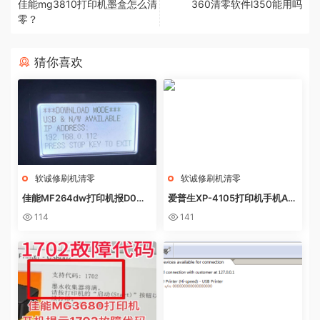
佳能mg3810打印机墨盒怎么清
360清零软件l350能用吗
零？
猜你喜欢
软诚修刷机清零
软诚修刷机清零
佳能MF264dw打印机报D0W
爱普生XP-4105打印机手机AP
NL0AD MODE快速解决方法
P上点了更新固件之后不识别墨
114
141
盒