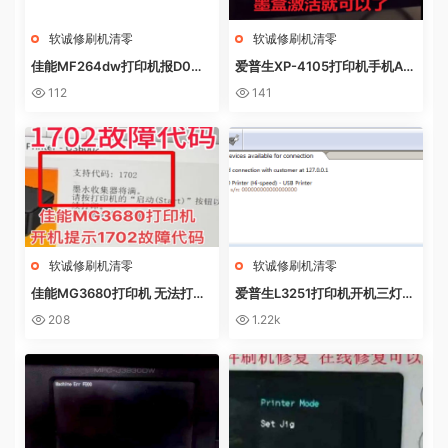
软诚修刷机清零
软诚修刷机清零
佳能MF264dw打印机报D0W
爱普生XP-4105打印机手机AP
NL0AD MODE快速解决方法
P上点了更新固件之后不识别墨
112
141
盒
软诚修刷机清零
软诚修刷机清零
佳能MG3680打印机 无法打印
爱普生L3251打印机开机三灯长
电脑提示错误代码5B02 废墨收
亮 无自检动作
208
1.22k
集器已满