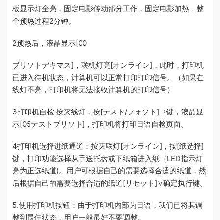
板显示灯全亮，固定电影传动部分工作，固定电影加热，整
个预热过程2分钟。
2预热后，液晶显示[00
ブリソトデキマス]，联机灯亮[オンライン]，此时，打印机
已进入待机状态，计算机可以正常打印打印信号。（如果在
线灯不亮，打印机将无法接收计算机的打印信号）
3打印机自检:按灭线灯，按[テスト/フォソト]〈键，液晶显
示[05テストブリソト]，打印机将打印日语自检页面。
4打印机选择进纸通道：按灭联灯[オンライン]，按[纸选择]
键，打印功能选择从手送托盘或下纸箱进入纸（LED指示灯
亮为正选纸道)。用户可根据自己的需要选择合适的纸道，然
后根据自己的需要选择合适的纸道[リセット]∨确定执行键。
5.使用打印机按钮：由于打印机内部为日语，我们已将其调
整到最佳状态，用户一般最好不要调整。