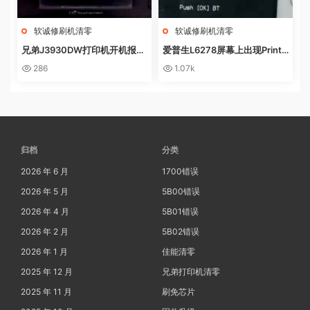
软诚修刷机清零
软诚修刷机清零
兄弟J3930DW打印机开机报错
爱普生L6278屏幕上出现Printe
Machine Err FE00远程操作快
r mode英文 进不了系统 刷固件
286
1.07k
速解决问题
快速解决问题
归档
分类
2026 年 6 月
1700错误
2026 年 5 月
5B00错误
2026 年 4 月
5B01错误
2026 年 2 月
5B02错误
2026 年 1 月
佳能清零
2025 年 12 月
兄弟打印机清零
2025 年 11 月
刷免芯片