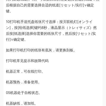
后根据自己的需要选择合适的纸道[リセット/实行]∨确定
键。
10打印机手送托盘纸张尺寸选择：按灭联机灯[オンライ
ン]，按[给纸选择]键约8秒，液晶显示（トレィサィズ）然
后按[纸选择]选择你需要的纸张尺寸，然后按[リセット/实
行]∨确定键。
如果打印机打印的纸张有底灰，请更换刮板。
打印机常见提示和故障代码
机器正常，可在线打印。
机器预热，准备使用。
05机器处于自检状态。
机器缺纸，请加纸。