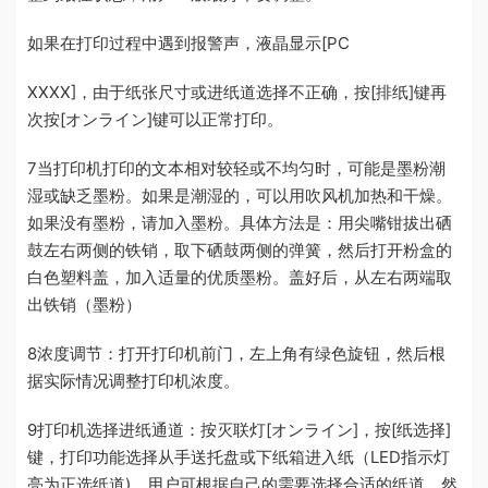
如果在打印过程中遇到报警声，液晶显示[PC
XXXX]，由于纸张尺寸或进纸道选择不正确，按[排纸]键再
次按[オンライン]键可以正常打印。
7当打印机打印的文本相对较轻或不均匀时，可能是墨粉潮
湿或缺乏墨粉。如果是潮湿的，可以用吹风机加热和干燥。
如果没有墨粉，请加入墨粉。具体方法是：用尖嘴钳拔出硒
鼓左右两侧的铁销，取下硒鼓两侧的弹簧，然后打开粉盒的
白色塑料盖，加入适量的优质墨粉。盖好后，从左右两端取
出铁销（墨粉）
8浓度调节：打开打印机前门，左上角有绿色旋钮，然后根
据实际情况调整打印机浓度。
9打印机选择进纸通道：按灭联灯[オンライン]，按[纸选择]
键，打印功能选择从手送托盘或下纸箱进入纸（LED指示灯
亮为正选纸道)。用户可根据自己的需要选择合适的纸道，然