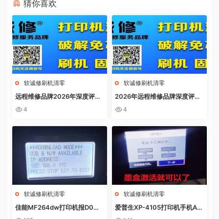
猜你喜欢
软诚修刷机清零
软诚修刷机清零
远程维修品牌2026年深度评
2026年远程维修品牌深度评
测：软诚修、远城修吧、远城在
测：软诚修、远城修吧、远城在
4
4
线、祝师傅全方位解析
线、祝师傅全方位解析
软诚修刷机清零
软诚修刷机清零
佳能MF264dw打印机报D0W
爱普生XP-4105打印机手机AP
NL0AD MODE快速解决方法
P上点了更新固件之后不识别墨