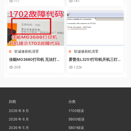
117
141
盒
软诚修刷机清零
软诚修刷机清零
佳能MG3680打印机 无法打印
爱普生L3251打印机开机三灯长
电脑提示错误代码5B02 废墨收
亮 无自检动作
208
1.22k
集器已满
归档
分类
2026 年 8 月
1700错误
2026 年 6 月
5B00错误
2026 年 5 月
5B01错误