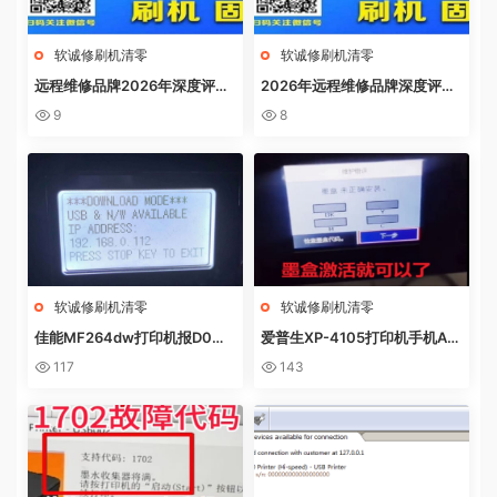
软诚修刷机清零
软诚修刷机清零
远程维修品牌2026年深度评
2026年远程维修品牌深度评
测：软诚修、远城修吧、远城在
测：软诚修、远城修吧、远城在
9
8
线、祝师傅全方位解析
线、祝师傅全方位解析
软诚修刷机清零
软诚修刷机清零
佳能MF264dw打印机报D0W
爱普生XP-4105打印机手机AP
NL0AD MODE快速解决方法
P上点了更新固件之后不识别墨
117
143
盒