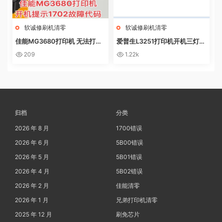
软诚修刷机清零
软诚修刷机清零
佳能MG3680打印机 无法打印
爱普生L3251打印机开机三灯长
电脑提示错误代码5B02 废墨收
亮 无自检动作
209
1.22k
集器已满
归档
分类
2026 年 8 月
1700错误
2026 年 6 月
5B00错误
2026 年 5 月
5B01错误
2026 年 4 月
5B02错误
2026 年 2 月
佳能清零
2026 年 1 月
兄弟打印机清零
2025 年 12 月
刷免芯片