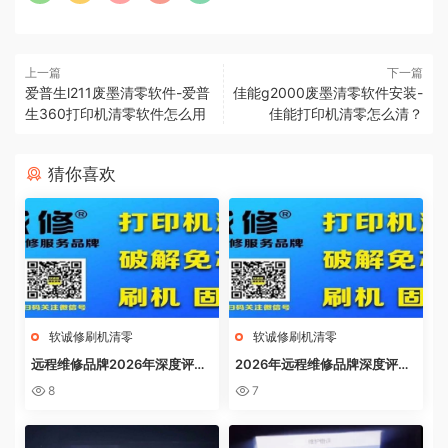
上一篇
下一篇
爱普生l211废墨清零软件-爱普
佳能g2000废墨清零软件安装-
生360打印机清零软件怎么用
佳能打印机清零怎么清？
猜你喜欢
软诚修刷机清零
软诚修刷机清零
远程维修品牌2026年深度评
2026年远程维修品牌深度评
测：软诚修、远城修吧、远城在
测：软诚修、远城修吧、远城在
8
7
线、祝师傅全方位解析
线、祝师傅全方位解析