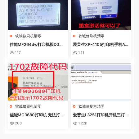
软诚修刷机清零
软诚修刷机清零
佳能MF264dw打印机报D0W
爱普生XP-4105打印机手机AP
NL0AD MODE快速解决方法
P上点了更新固件之后不识别墨
117
141
盒
软诚修刷机清零
软诚修刷机清零
佳能MG3680打印机 无法打印
爱普生L3251打印机开机三灯长
电脑提示错误代码5B02 废墨收
亮 无自检动作
208
1.22k
集器已满