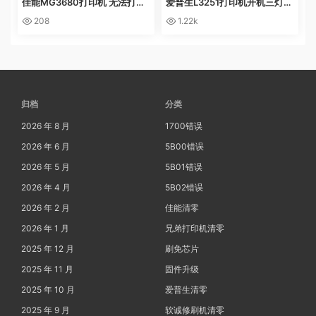
佳能MG3680打印机 无法打印
爱普生L3251打印机开机三灯长
电脑提示错误代码5B02 废墨收
亮 无自检动作
208
1.22k
集器已满
归档
分类
2026 年 8 月
1700错误
2026 年 6 月
5B00错误
2026 年 5 月
5B01错误
2026 年 4 月
5B02错误
2026 年 2 月
佳能清零
2026 年 1 月
兄弟打印机清零
2025 年 12 月
刷免芯片
2025 年 11 月
固件升级
2025 年 10 月
爱普生清零
2025 年 9 月
软诚修刷机清零