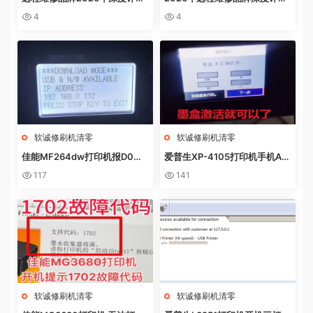
测：软诚修、远城修吧、远城在
测：软诚修、远城修吧、远城在
4
4
线、祝师傅全方位解析
线、祝师傅全方位解析
软诚修刷机清零
软诚修刷机清零
佳能MF264dw打印机报D0W
爱普生XP-4105打印机手机AP
NL0AD MODE快速解决方法
P上点了更新固件之后不识别墨
117
141
盒
软诚修刷机清零
软诚修刷机清零