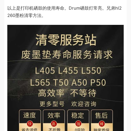
以上是打印机硒鼓的使用寿命。Drum硒鼓灯常亮。兄弟hl2
260墨粉清零方法。