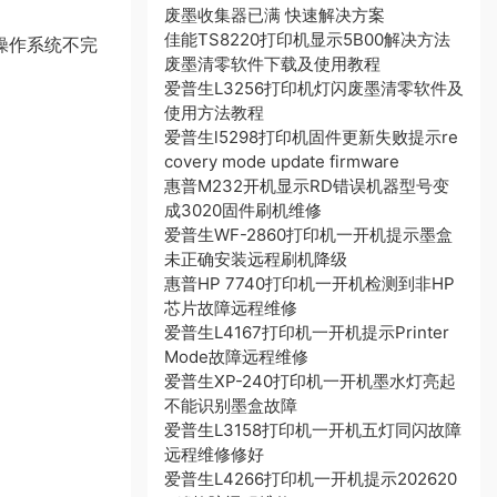
废墨收集器已满 快速解决方案
佳能TS8220打印机显示5B00解决方法
操作系统不完
废墨清零软件下载及使用教程
爱普生L3256打印机灯闪废墨清零软件及
使用方法教程
爱普生l5298打印机固件更新失败提示re
covery mode update firmware
惠普M232开机显示RD错误机器型号变
成3020固件刷机维修
爱普生WF-2860打印机一开机提示墨盒
未正确安装远程刷机降级
惠普HP 7740打印机一开机检测到非HP
芯片故障远程维修
爱普生L4167打印机一开机提示Printer
Mode故障远程维修
爱普生XP-240打印机一开机墨水灯亮起
不能识别墨盒故障
爱普生L3158打印机一开机五灯同闪故障
远程维修修好
爱普生L4266打印机一开机提示202620