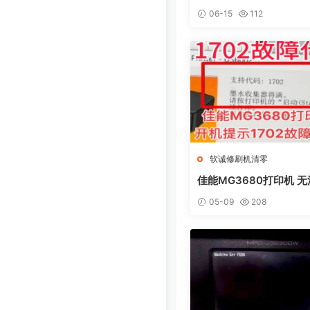
L0AD MODE快速解决
06-15
112
软诚修刷机清零
佳能MG3680打印机 
电脑提示错误代码5B02
05-09
208
集器已满