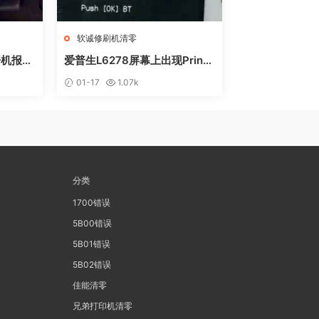
软诚修刷机清零
开机报错
爱普生L6278屏幕上出现Printe
远程操作快
r mode英文 进不了系统 刷固件
01-17
1.07k
快速解决问题
分类
1700错误
5B00错误
5B01错误
5B02错误
佳能清零
兄弟打印机清零