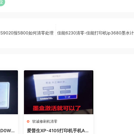
TS9020报5B00如何清零处理
佳能6230清零-佳能打印机ip3680墨
软诚修刷机清零
D0WN
爱普生XP-4105打印机手机AP