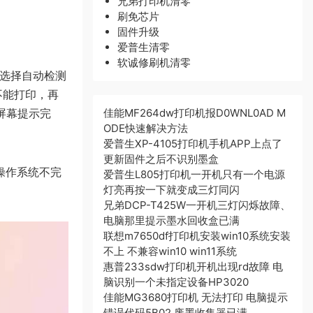
兄弟打印机清零
刷免芯片
固件升级
爱普生清零
软诚修刷机清零
要选择自动检测
不能打印，再
按屏幕提示完
佳能MF264dw打印机报D0WNL0AD M
ODE快速解决方法
爱普生XP-4105打印机手机APP上点了
更新固件之后不识别墨盒
操作系统不完
爱普生L805打印机一开机只有一个电源
灯亮再按一下就变成三灯同闪
兄弟DCP-T425W一开机三灯闪烁故障、
电脑那里提示墨水回收盒已满
联想m7650df打印机安装win10系统安装
不上 不兼容win10 win11系统
惠普233sdw打印机开机出现rd故障 电
脑识别一个未指定设备HP3020
佳能MG3680打印机 无法打印 电脑提示
错误代码5B02 废墨收集器已满