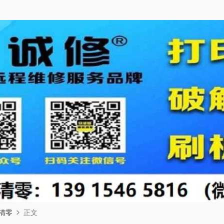
清零
正文