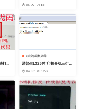
方法
P上点了更新固件之后不识别墨
05-27
141
盒
软诚修刷机清零
无法打印
爱普生L3251打印机开机三灯长
 废墨收
亮 无自检动作
04-02
1.22k