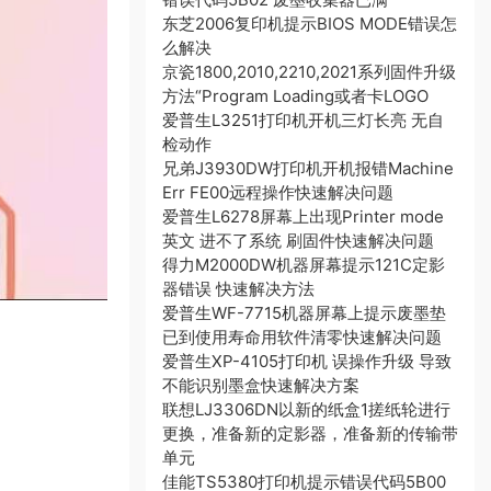
东芝2006复印机提示BIOS MODE错误怎
么解决
京瓷1800,2010,2210,2021系列固件升级
方法“Program Loading或者卡LOGO
爱普生L3251打印机开机三灯长亮 无自
检动作
兄弟J3930DW打印机开机报错Machine
Err FE00远程操作快速解决问题
爱普生L6278屏幕上出现Printer mode
英文 进不了系统 刷固件快速解决问题
得力M2000DW机器屏幕提示121C定影
器错误 快速解决方法
爱普生WF-7715机器屏幕上提示废墨垫
已到使用寿命用软件清零快速解决问题
爱普生XP-4105打印机 误操作升级 导致
不能识别墨盒快速解决方案
联想LJ3306DN以新的纸盒1搓纸轮进行
更换，准备新的定影器，准备新的传输带
单元
佳能TS5380打印机提示错误代码5B00