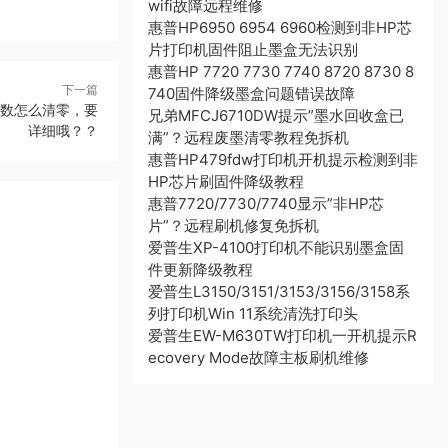
wifi故障远程维修
惠普HP6950 6954 6960检测到非HP芯
片打印机固件阻止墨盒无法识别
惠普HP 7720 7730 7740 8720 8730 8
下一篇
740固件降级墨盒问题错误故障
水计数怎么清零，要
兄弟MFCJ6710DW提示”墨水回收盒已
详细哦？？
满”？远程废墨清零教程免拆机
惠普HP479fdw打印机开机提示检测到非
HP芯片刷固件降级教程
惠普7720/7730/7740显示”非HP芯
片”？远程刷机修复免拆机
爱普生XP-4100打印机不能识别墨盒固
件更新降级教程
爱普生L3150/3151/3153/3156/3158系
列打印机Win 11系统清洗打印头
爱普生EW-M630TW打印机一开机提示R
ecovery Mode故障主板刷机维修