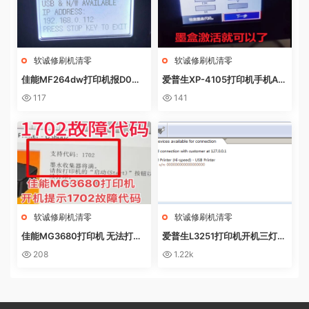
软诚修刷机清零
软诚修刷机清零
佳能MF264dw打印机报D0W
爱普生XP-4105打印机手机AP
NL0AD MODE快速解决方法
P上点了更新固件之后不识别墨
117
141
盒
软诚修刷机清零
软诚修刷机清零
佳能MG3680打印机 无法打印
爱普生L3251打印机开机三灯长
电脑提示错误代码5B02 废墨收
亮 无自检动作
208
1.22k
集器已满