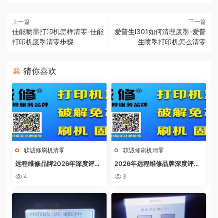
上一篇
下一篇
佳能喷墨打印机怎样清零-佳能
爱普生l301如何清理废墨-爱普
打印机废墨清零步骤
生喷墨打印机怎么清零
猜你喜欢
软诚修刷机清零
软诚修刷机清零
远程维修品牌2026年深度评
2026年远程维修品牌深度评
测：软诚修、远城修吧、远城在
测：软诚修、远城修吧、远城在
4
3
线、祝师傅全方位解析
线、祝师傅全方位解析