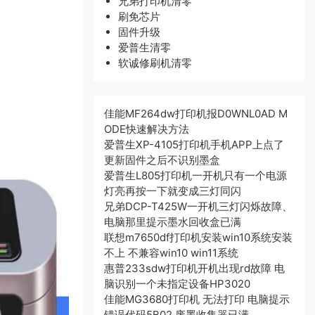
兄弟打印机清零
刷免芯片
固件升级
爱普生清零
软诚修刷机清零
佳能MF264dw打印机报D0WNL0AD M
ODE快速解决方法
爱普生XP-4105打印机手机APP上点了
更新固件之后不识别墨盒
爱普生L805打印机一开机只有一个电源
灯亮再按一下就变成三灯同闪
兄弟DCP-T425W一开机三灯闪烁故障、
电脑那里提示墨水回收盒已满
联想m7650df打印机安装win10系统安装
不上 不兼容win10 win11系统
惠普233sdw打印机开机出现rd故障 电
脑识别一个未指定设备HP3020
佳能MG3680打印机 无法打印 电脑提示
错误代码5B02 废墨收集器已满