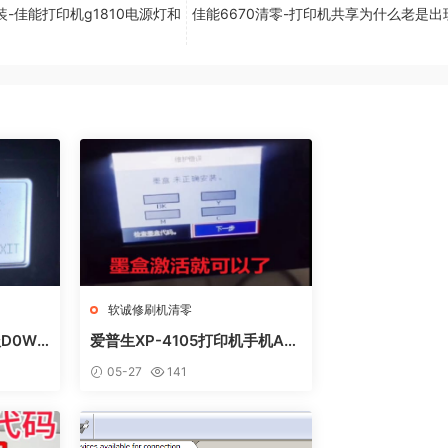
装-佳能打印机g1810电源灯和
佳能6670清零-打印机共享为什么老是出
软诚修刷机清零
D0WN
爱普生XP-4105打印机手机AP
方法
P上点了更新固件之后不识别墨
05-27
141
盒