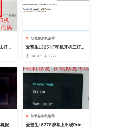
软诚修刷机清零
无法打印
爱普生L3251打印机开机三灯长
 废墨收
亮 无自检动作
04-02
1.22k
软诚修刷机清零
开机报错
爱普生L6278屏幕上出现Printe