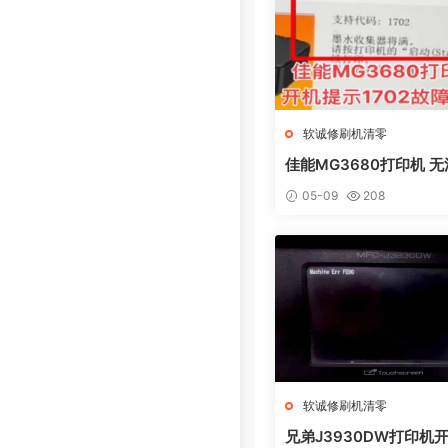
软诚修刷机清零
佳能MG3680打印机 
电脑提示错误代码5B02
05-09
208
集器已满
软诚修刷机清零
兄弟J3930DW打印机