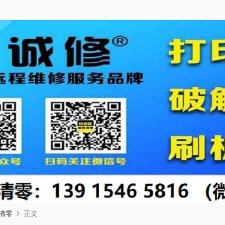
清零
正文