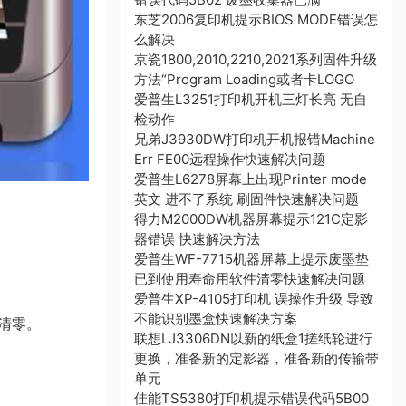
东芝2006复印机提示BIOS MODE错误怎
么解决
京瓷1800,2010,2210,2021系列固件升级
方法“Program Loading或者卡LOGO
爱普生L3251打印机开机三灯长亮 无自
检动作
兄弟J3930DW打印机开机报错Machine
Err FE00远程操作快速解决问题
爱普生L6278屏幕上出现Printer mode
英文 进不了系统 刷固件快速解决问题
得力M2000DW机器屏幕提示121C定影
器错误 快速解决方法
爱普生WF-7715机器屏幕上提示废墨垫
已到使用寿命用软件清零快速解决问题
爱普生XP-4105打印机 误操作升级 导致
不能识别墨盒快速解决方案
清零。
联想LJ3306DN以新的纸盒1搓纸轮进行
更换，准备新的定影器，准备新的传输带
单元
佳能TS5380打印机提示错误代码5B00