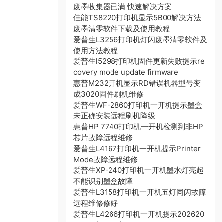
废墨收集器已满 快速解决方案
佳能TS8220打印机显示5B00解决方法
废墨清零软件下载及使用教程
爱普生L3256打印机灯闪废墨清零软件及
使用方法教程
爱普生l5298打印机固件更新失败提示re
covery mode update firmware
惠普M232开机显示RD错误机器型号变
成3020固件刷机维修
爱普生WF-2860打印机一开机提示墨盒
未正确安装远程刷机降级
惠普HP 7740打印机一开机检测到非HP
芯片故障远程维修
爱普生L4167打印机一开机提示Printer
Mode故障远程维修
爱普生XP-240打印机一开机墨水灯亮起
不能识别墨盒故障
爱普生L3158打印机一开机五灯同闪故障
远程维修修好
爱普生L4266打印机一开机提示202620