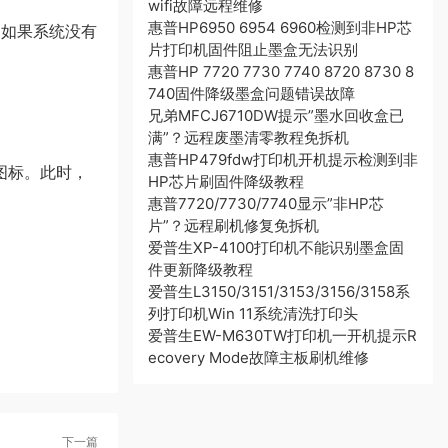
wifi故障远程维修
惠普HP6950 6954 6960检测到非HP芯
，如果系统没有
片打印机固件阻止墨盒无法识别
惠普HP 7720 7730 7740 8720 8730 8
740固件降级墨盒问题错误故障
兄弟MFCJ6710DW提示”墨水回收盒已
满”？远程废墨清零教程免拆机
惠普HP479fdw打印机开机提示检测到非
图标。此时，
HP芯片刷固件降级教程
惠普7720/7730/7740显示”非HP芯
片”？远程刷机修复免拆机
爱普生XP-4100打印机不能识别墨盒固
件更新降级教程
爱普生L3150/3151/3153/3156/3158系
列打印机Win 11系统清洗打印头
爱普生EW-M630TW打印机一开机提示R
ecovery Mode故障主板刷机维修
下一篇