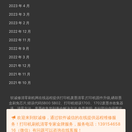
2023 年 4 月
2023 年 3 月
2023 年 2 月
2022 年 12 月
2022 年 11 月
2022 年 9 月
2022 年 3 月
2021 年 12 月
2021 年 11 月
2021 年 10 月
软诚修清零刷机网在线远程提供打印机废墨清零,打印机固件升级,硒鼓墨
盒刷免芯片,错误代码5B00 5B02、打印机错误1700、1702废墨水收集器
满、清零方法、废墨收集垫到寿命解决方法 免责声明: 本站部分内容图片
及文字由网友提供发布,如有争权请联系删除 备案号:
苏ICP备202102862
欢迎来到软诚修，通过软件诚信的在线提供远程维修服
4号-18
务！打印机刷机清零专家金牌服务，服务电话：139154658
16（微信）有问题可以咨询在线客服！
苏公网安备32058302006114号