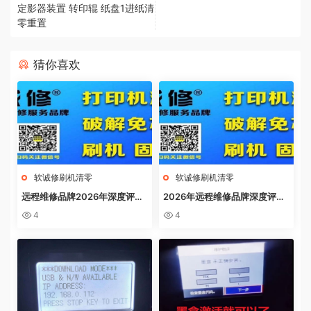
定影器装置 转印辊 纸盘1进纸清
零重置
猜你喜欢
软诚修刷机清零
软诚修刷机清零
远程维修品牌2026年深度评
2026年远程维修品牌深度评
测：软诚修、远城修吧、远城在
测：软诚修、远城修吧、远城在
4
4
线、祝师傅全方位解析
线、祝师傅全方位解析