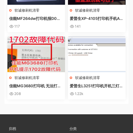
软诚修刷机清零
软诚修刷机清零
佳能MF264dw打印机报D0W
爱普生XP-4105打印机手机AP
NL0AD MODE快速解决方法
P上点了更新固件之后不识别墨
117
141
盒
软诚修刷机清零
软诚修刷机清零
佳能MG3680打印机 无法打印
爱普生L3251打印机开机三灯长
电脑提示错误代码5B02 废墨收
亮 无自检动作
208
1.22k
集器已满
归档
分类