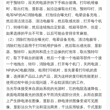
对于预转印，应关闭电源并拆下手稿台玻璃。打印机维修
时，取出灯泡、显影器，如沿边缘取出灯泡、预转印灯、消
电等NP的AC消除电极、灯泡综合曝光灯、电晕设备充电，
然后清洁清洁器、清洁电极等，然后取感光鼓，打开每个机
门，转移印刷，然后连续拖出定影器、纸箱等部件。但是，
如果选择的平台不可靠，以后可能会变得非常麻烦。
（2）消除灯泡综合曝光灯、电晕设备充电、清洁电极等，
消除灯泡洁器用于打印机维护操作，然后取出感光鼓、显影
器、预转印，如房间和昆士兰边缘的灯泡等，取出预转印
灯，取下手稿台的玻璃，然后一个接一个地箱等部件一个接
一个地拖出，转印，消除电源，打开每个机门，关闭电源，
NP的AC电极消除。租用打印机时，首先要看打印机的质
量，选择新产品以上的产品，因为这样的复印机性能更好，
使用过程中很少出现问题，不会耽误我们的工作。
当光导体接受来自原始系统的光源时，它的电阻迅速降低，
表面电荷随着光的强度水平而消失或部分消失，从而在膜层
上产生静电潜在图像。显影后，静电潜伏图像变成可见图
像。显影法分为干法和湿法两类，干法应用较多。干式显影