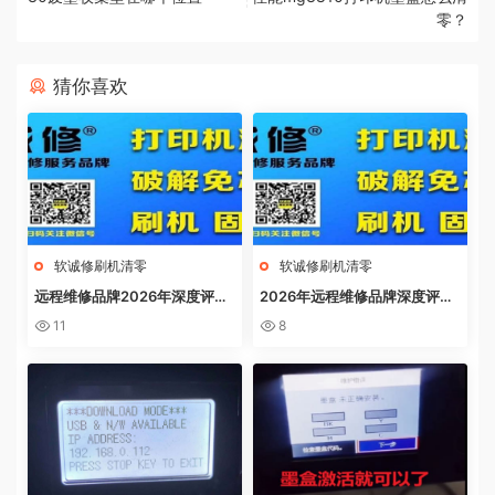
零？
猜你喜欢
软诚修刷机清零
软诚修刷机清零
远程维修品牌2026年深度评
2026年远程维修品牌深度评
测：软诚修、远城修吧、远城在
测：软诚修、远城修吧、远城在
11
8
线、祝师傅全方位解析
线、祝师傅全方位解析