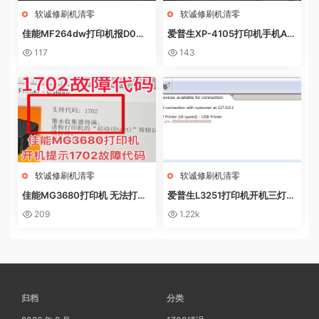
软诚修刷机清零
软诚修刷机清零
佳能MF264dw打印机报D0W
爱普生XP-4105打印机手机AP
NL0AD MODE快速解决方法
P上点了更新固件之后不识别墨
117
143
盒
软诚修刷机清零
软诚修刷机清零
佳能MG3680打印机 无法打印
爱普生L3251打印机开机三灯长
电脑提示错误代码5B02 废墨收
亮 无自检动作
209
1.22k
集器已满
归档
分类