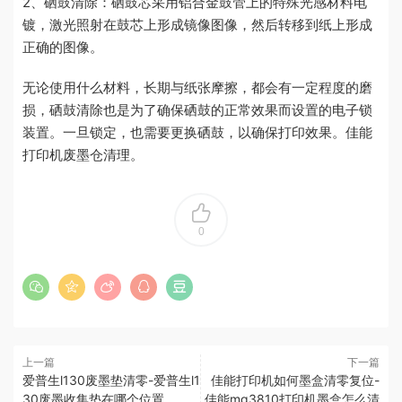
2、硒鼓清除：硒鼓芯采用铝合金鼓管上的特殊光感材料电
镀，激光照射在鼓芯上形成镜像图像，然后转移到纸上形成
正确的图像。
无论使用什么材料，长期与纸张摩擦，都会有一定程度的磨
损，硒鼓清除也是为了确保硒鼓的正常效果而设置的电子锁
装置。一旦锁定，也需要更换硒鼓，以确保打印效果。佳能
打印机废墨仓清理。
0
上一篇
下一篇
爱普生l130废墨垫清零-爱普生l1
佳能打印机如何墨盒清零复位-
30废墨收集垫在哪个位置
佳能mg3810打印机墨盒怎么清