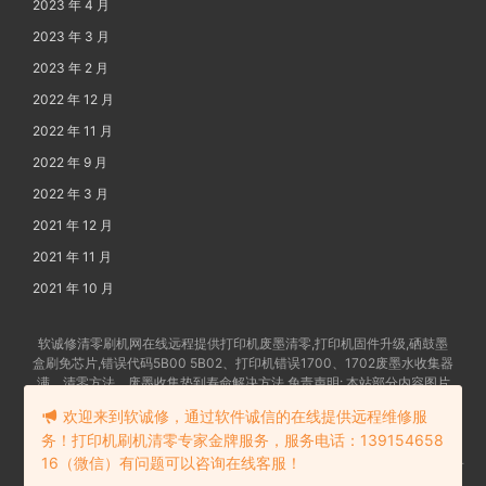
2023 年 4 月
2023 年 3 月
2023 年 2 月
2022 年 12 月
2022 年 11 月
2022 年 9 月
2022 年 3 月
2021 年 12 月
2021 年 11 月
2021 年 10 月
软诚修清零刷机网在线远程提供打印机废墨清零,打印机固件升级,硒鼓墨
盒刷免芯片,错误代码5B00 5B02、打印机错误1700、1702废墨水收集器
满、清零方法、废墨收集垫到寿命解决方法 免责声明: 本站部分内容图片
及文字由网友提供发布,如有争权请联系删除 备案号:
苏ICP备202102862
欢迎来到软诚修，通过软件诚信的在线提供远程维修服
4号-18
务！打印机刷机清零专家金牌服务，服务电话：139154658
16（微信）有问题可以咨询在线客服！
苏公网安备32058302006114号