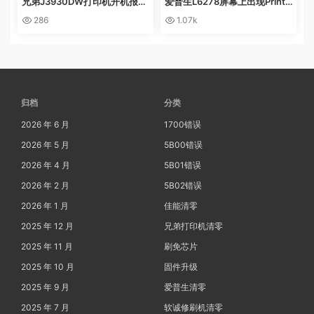
兄弟J3930DW打印机开机报错
爱普生L6278屏幕上出现Printe
Machine Err FE00远程操作快
r mode英文 进不了系统 刷固件
286
1.07k
速解决问题
快速解决问题
归档
分类
2026 年 6 月
1700错误
2026 年 5 月
5B00错误
2026 年 4 月
5B01错误
2026 年 2 月
5B02错误
2026 年 1 月
佳能清零
2025 年 12 月
兄弟打印机清零
2025 年 11 月
刷免芯片
2025 年 10 月
固件升级
2025 年 9 月
爱普生清零
2025 年 7 月
软诚修刷机清零