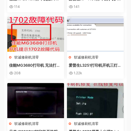
NL0AD MODE快速解决方法
P上点了更新固件之后不识别墨
114
141
盒
软诚修刷机清零
软诚修刷机清零
佳能MG3680打印机 无法打印
爱普生L3251打印机开机三灯长
电脑提示错误代码5B02 废墨收
亮 无自检动作
208
1.22k
集器已满
软诚修刷机清零
软诚修刷机清零