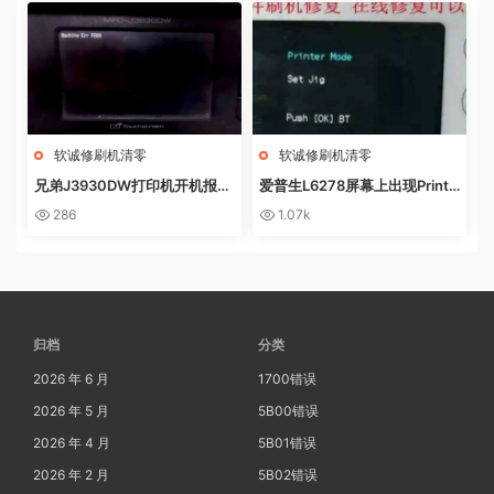
软诚修刷机清零
软诚修刷机清零
兄弟J3930DW打印机开机报错
爱普生L6278屏幕上出现Printe
Machine Err FE00远程操作快
r mode英文 进不了系统 刷固件
286
1.07k
速解决问题
快速解决问题
归档
分类
2026 年 6 月
1700错误
2026 年 5 月
5B00错误
2026 年 4 月
5B01错误
2026 年 2 月
5B02错误