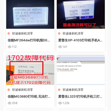
软诚修刷机清零
软诚修刷机清零
佳能MF264dw打印机报D0W
爱普生XP-4105打印机手机AP
NL0AD MODE快速解决方法
P上点了更新固件之后不识别墨
112
141
盒
软诚修刷机清零
软诚修刷机清零
佳能MG3680打印机 无法打印
爱普生L3251打印机开机三灯长
电脑提示错误代码5B02 废墨收
亮 无自检动作
208
1.22k
集器已满