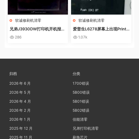
软诚修刷机清零
软诚修刷机清零
兄弟J3930DW打印机开机报错
爱普生L6278屏幕上出现Printe
Machine Err FE00远程操作快
r mode英文 进不了系统 刷固件
286
1.07k
速解决问题
快速解决问题
归档
分类
2026 年 6 月
1700错误
2026 年 5 月
5B00错误
2026 年 4 月
5B01错误
2026 年 2 月
5B02错误
2026 年 1 月
佳能清零
2025 年 12 月
兄弟打印机清零
2025 年 11 月
刷免芯片