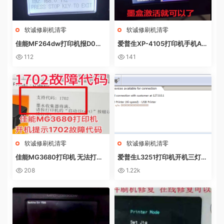
软诚修刷机清零
软诚修刷机清零
佳能MF264dw打印机报D0W
爱普生XP-4105打印机手机AP
NL0AD MODE快速解决方法
P上点了更新固件之后不识别墨
112
141
盒
软诚修刷机清零
软诚修刷机清零
佳能MG3680打印机 无法打印
爱普生L3251打印机开机三灯长
电脑提示错误代码5B02 废墨收
亮 无自检动作
208
1.22k
集器已满