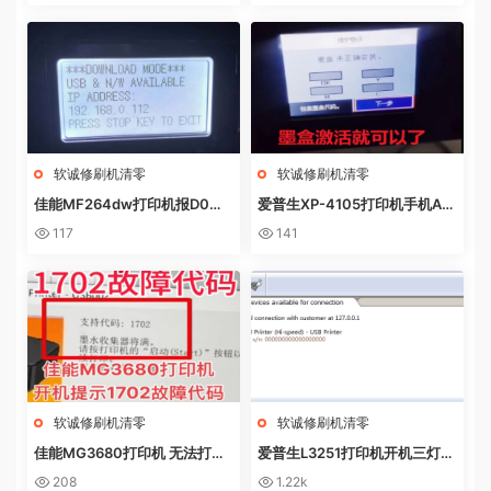
软诚修刷机清零
软诚修刷机清零
佳能MF264dw打印机报D0W
爱普生XP-4105打印机手机AP
NL0AD MODE快速解决方法
P上点了更新固件之后不识别墨
117
141
盒
软诚修刷机清零
软诚修刷机清零
佳能MG3680打印机 无法打印
爱普生L3251打印机开机三灯长
电脑提示错误代码5B02 废墨收
亮 无自检动作
208
1.22k