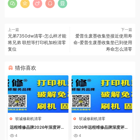
上一篇
下一篇
兄弟7350dw清零-怎么样才能
爱普生废墨收集垫接近使用寿
将兄弟 联想等打印机加粉清零
命-爱普生废墨收集垫已到使用
复位
寿命怎么清零
猜你喜欢
软诚修刷机清零
软诚修刷机清零
远程维修品牌2026年深度评
2026年远程维修品牌深度评
测：软诚修、远城修吧、远城在
测：软诚修、远城修吧、远城在
4
4
线、祝师傅全方位解析
线、祝师傅全方位解析