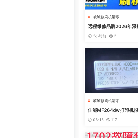
软诚修刷机清零
远程维修品牌2026年深
测：软诚修、远城修吧
2小时前
2
线、祝师傅全方位解析
软诚修刷机清零
佳能MF264dw打印机报
L0AD MODE快速解决
06-15
117