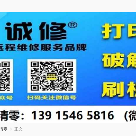
清零
正文