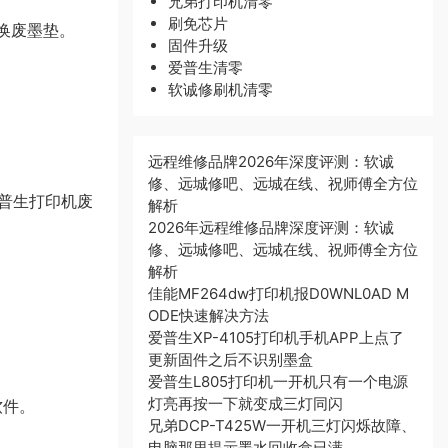
兄弟打印机清零
刷免芯片
更换废墨垫。
固件升级
爱普生清零
软诚修刷机清零
远程维修品牌2026年深度评测：软诚
修、远城修吧、远城在线、祝师傅全方位
普生打印机废
解析
2026年远程维修品牌深度评测：软诚
修、远城修吧、远城在线、祝师傅全方位
解析
佳能MF264dw打印机报D0WNL0AD M
ODE快速解决方法
爱普生XP-4105打印机手机APP上点了
更新固件之后不识别墨盒
爱普生L805打印机一开机只有一个电源
灯亮再按一下就变成三灯同闪
软件。
兄弟DCP-T425W一开机三灯闪烁故障、
电脑那里提示墨水回收盒已满