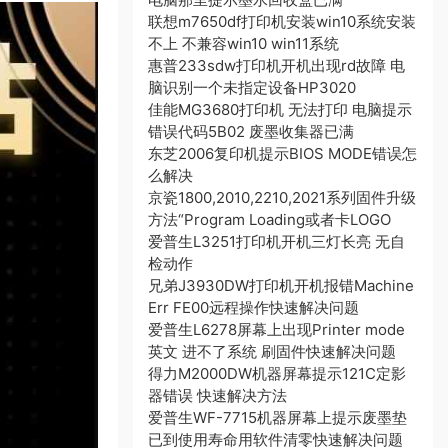
联想m7650df打印机安装win10系统安装
不上 不兼容win10 win11系统
惠普233sdw打印机开机出现rd故障 电
脑识别一个未指定设备HP3020
佳能MG3680打印机 无法打印 电脑提示
错误代码5B02 废墨收集器已满
东芝2006复印机提示BIOS MODE错误怎
么解决
京瓷1800,2010,2210,2021系列固件升级
方法“Program Loading或者卡LOGO
爱普生L3251打印机开机三灯长亮 无自
检动作
兄弟J3930DW打印机开机报错Machine
Err FE00远程操作快速解决问题
爱普生L6278屏幕上出现Printer mode
英文 进不了系统 刷固件快速解决问题
得力M2000DW机器屏幕提示121C定影
器错误 快速解决方法
爱普生WF-7715机器屏幕上提示废墨垫
已到使用寿命用软件清零快速解决问题