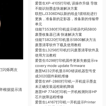
爱普生XP-4105打印机 误操作升级 导致
不能识别墨盒快速解决方案
联想LJ3306DN以新的纸盒1搓纸轮进行
更换，准备新的定影器，准备新的传输带
单元
佳能TS5380打印机提示错误代码5B00
废墨收集器已满 快速解决方案
佳能TS8220打印机显示5B00解决方法
废墨清零软件下载及使用教程
爱普生L3256打印机灯闪废墨清零软件及
使用方法教程
爱普生l5298打印机固件更新失败提示re
covery mode update firmware
灯闪烁两次
惠普M232开机显示RD错误机器型号变
成3020固件刷机维修
爱普生WF-2860打印机一开机提示墨盒
未正确安装远程刷机降级
并根据提示清
惠普HP 7740打印机一开机检测到非HP
芯片故障远程维修
爱普生L4167打印机一开机提示Printer