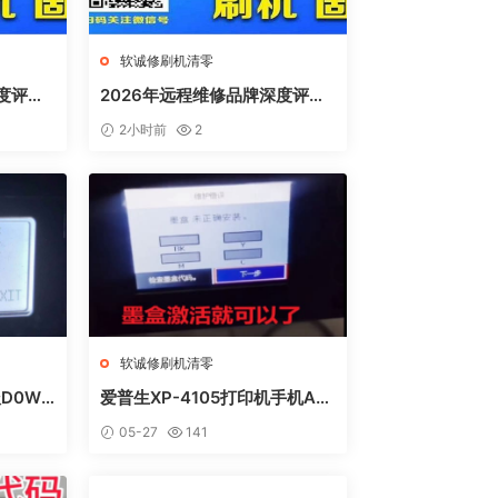
软诚修刷机清零
度评
2026年远程维修品牌深度评
、远城在
测：软诚修、远城修吧、远城在
2小时前
2
线、祝师傅全方位解析
软诚修刷机清零
D0WN
爱普生XP-4105打印机手机AP
方法
P上点了更新固件之后不识别墨
05-27
141
盒