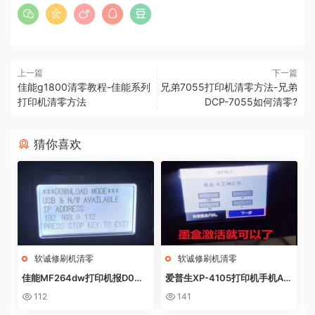
上一篇
下一篇
佳能g1800清零教程-佳能系列
兄弟7055打印机清零方法-兄弟
打印机清零方法
DCP-7055如何清零?
猜你喜欢
软诚修刷机清零
软诚修刷机清零
佳能MF264dw打印机报D0W
爱普生XP-4105打印机手机AP
NL0AD MODE快速解决方法
P上点了更新固件之后不识别墨
112
141
盒