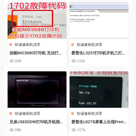
软诚修刷机清零
软诚修刷机清零
佳能MG3680打印机 无法打印
爱普生L3251打印机开机三灯长
电脑提示错误代码5B02 废墨收
亮 无自检动作
208
1.22k
集器已满
软诚修刷机清零
软诚修刷机清零
兄弟J3930DW打印机开机报错
爱普生L6278屏幕上出现Printe
Machine Err FE00远程操作快
r mode英文 进不了系统 刷固件
286
1.07k
速解决问题
快速解决问题