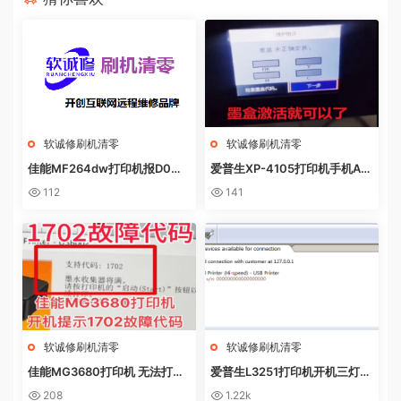
软诚修刷机清零
软诚修刷机清零
佳能MF264dw打印机报D0W
爱普生XP-4105打印机手机AP
NL0AD MODE快速解决方法
P上点了更新固件之后不识别墨
112
141
盒
软诚修刷机清零
软诚修刷机清零
佳能MG3680打印机 无法打印
爱普生L3251打印机开机三灯长
电脑提示错误代码5B02 废墨收
亮 无自检动作
208
1.22k