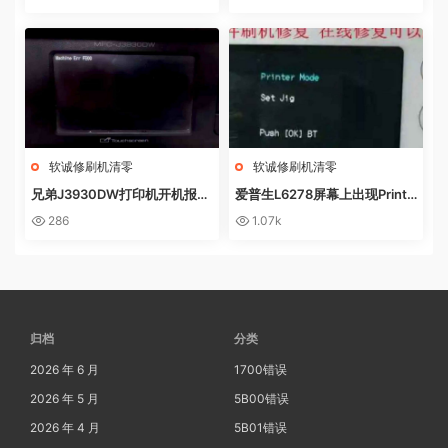
集器已满
软诚修刷机清零
软诚修刷机清零
兄弟J3930DW打印机开机报错
爱普生L6278屏幕上出现Printe
Machine Err FE00远程操作快
r mode英文 进不了系统 刷固件
286
1.07k
速解决问题
快速解决问题
归档
分类
2026 年 6 月
1700错误
2026 年 5 月
5B00错误
2026 年 4 月
5B01错误