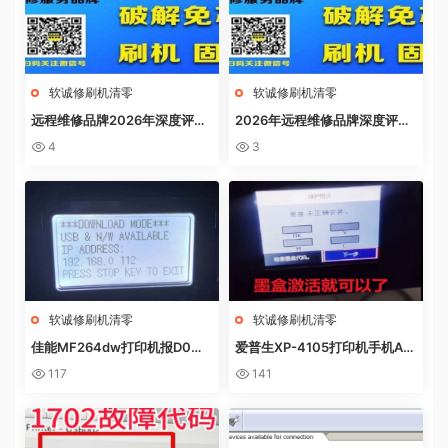
软诚修刷机清零
软诚修刷机清零
远程维修品牌2026年深度评
2026年远程维修品牌深度评
测：软诚修、远城修吧、远城在
测：软诚修、远城修吧、远城在
4
3
线、祝师傅全方位解析
线、祝师傅全方位解析
软诚修刷机清零
软诚修刷机清零
佳能MF264dw打印机报D0W
爱普生XP-4105打印机手机AP
NL0AD MODE快速解决方法
P上点了更新固件之后不识别墨
117
141
盒