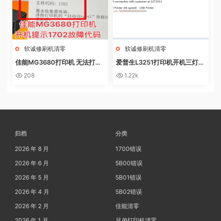
软诚修刷机清零
软诚修刷机清零
佳能MG3680打印机 无法打印
爱普生L3251打印机开机三灯长
电脑提示错误代码5B02 废墨收
亮 无自检动作
208
1.22k
集器已满
归档
分类
2026 年 8 月
1700错误
2026 年 6 月
5B00错误
2026 年 5 月
5B01错误
2026 年 4 月
5B02错误
2026 年 2 月
佳能清零
2026 年 1 月
兄弟打印机清零