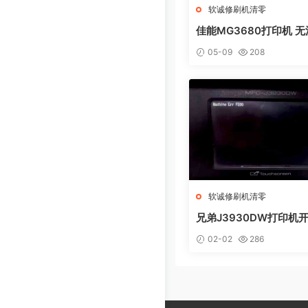
软诚修刷机清零
佳能MG3680打印机 
电脑提示错误代码5B02
05-09
208
集器已满
软诚修刷机清零
兄弟J3930DW打印机
Machine Err FE00
02-02
286
速解决问题