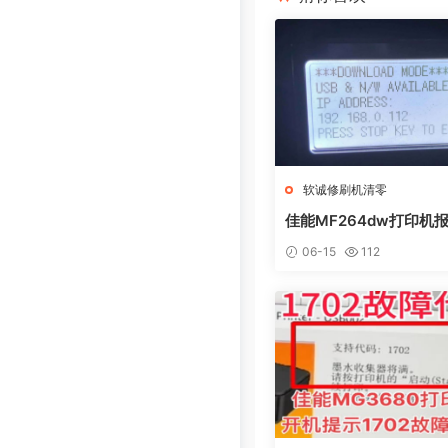
软诚修刷机清零
佳能MF264dw打印机报
L0AD MODE快速解决
06-15
112