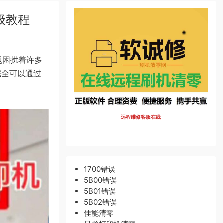
级教程
题困扰着许多
完全可以通过
远程维修客服在线
1700错误
5B00错误
5B01错误
5B02错误
佳能清零