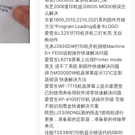
东芝2006复印机提示BIOS MODE错误怎
么解决
京瓷1800,2010,2210,2021系列固件升级
方法“Program Loading或者卡LOGO
爱普生L3251打印机开机三灯长亮 无自
检动作
兄弟J3930DW打印机开机报错Machine
Err FE00远程操作快速解决问题
爱普生L6278屏幕上出现Printer mode
英文 进不了系统 刷固件快速解决问题
得力M2000DW机器屏幕提示121C定影
器错误 快速解决方法
爱普生WF-7715机器屏幕上提示废墨垫
已到使用寿命用软件清零快速解决问题
爱普生XP-4105打印机 误操作升级 导致
不能识别墨盒快速解决方案
联想LJ3306DN以新的纸盒1搓纸轮进行
更换，准备新的定影器，准备新的传输带
单元
佳能TS5380打印机提示错误代码5B00