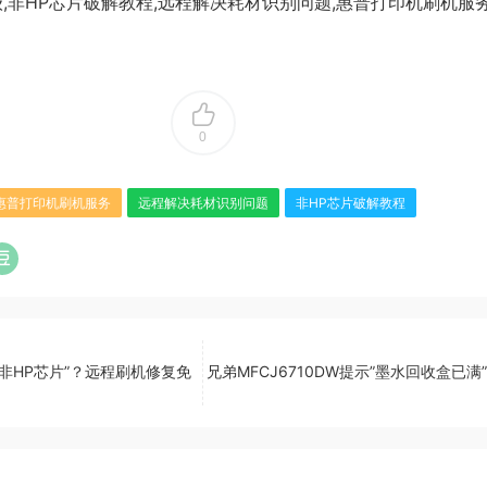
级,非HP芯片破解教程,远程解决耗材识别问题,惠普打印机刷机服务,H
0
惠普打印机刷机服务
远程解决耗材识别问题
非HP芯片破解教程
显示”非HP芯片”？远程刷机修复免
兄弟MFCJ6710DW提示”墨水回收盒已