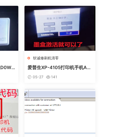
软诚修刷机清零
D0WN
爱普生XP-4105打印机手机AP
方法
P上点了更新固件之后不识别墨
05-27
141
盒