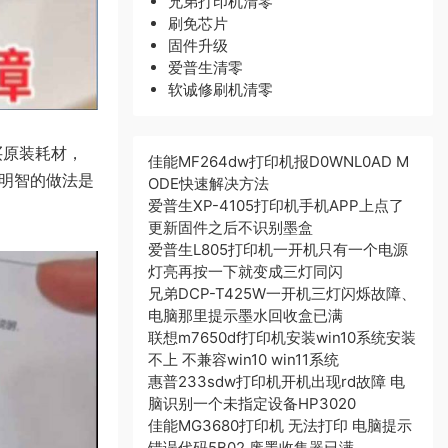
兄弟打印机清零
刷免芯片
固件升级
爱普生清零
软诚修刷机清零
买原装耗材，
佳能MF264dw打印机报D0WNL0AD M
更明智的做法是
ODE快速解决方法
爱普生XP-4105打印机手机APP上点了
更新固件之后不识别墨盒
爱普生L805打印机一开机只有一个电源
灯亮再按一下就变成三灯同闪
兄弟DCP-T425W一开机三灯闪烁故障、
电脑那里提示墨水回收盒已满
联想m7650df打印机安装win10系统安装
不上 不兼容win10 win11系统
惠普233sdw打印机开机出现rd故障 电
脑识别一个未指定设备HP3020
佳能MG3680打印机 无法打印 电脑提示
错误代码5B02 废墨收集器已满