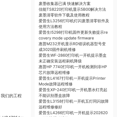
废墨收集器已满 快速解决方案
佳能TS8220打印机显示5B00解决方法
废墨清零软件下载及使用教程
爱普生L3256打印机灯闪废墨清零软件及
使用方法教程
爱普生l5298打印机固件更新失败提示re
covery mode update firmware
惠普M232开机显示RD错误机器型号变
成3020固件刷机维修
爱普生WF-2860打印机一开机提示墨盒
未正确安装远程刷机降级
惠普HP 7740打印机一开机检测到非HP
芯片故障远程维修
爱普生L4167打印机一开机提示Printer
Mode故障远程维修
爱普生XP-240打印机一开机墨水灯亮起
。我们的工程
不能识别墨盒故障
爱普生L3158打印机一开机五灯同闪故障
远程维修修好
爱普生L4266打印机一开机提示202620