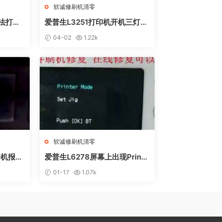
软诚修刷机清零
无法打印
爱普生L3251打印机开机三灯长
 废墨收
亮 无自检动作
04-02
1.22k
软诚修刷机清零
开机报错
爱普生L6278屏幕上出现Printe
远程操作快
r mode英文 进不了系统 刷固件
01-17
1.07k
快速解决问题