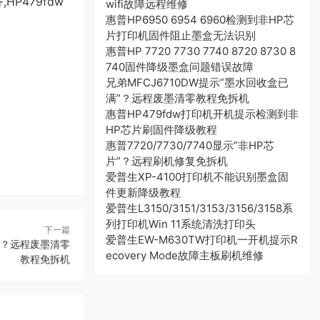
P479fdw
wifi故障远程维修
惠普HP6950 6954 6960检测到非HP芯
片打印机固件阻止墨盒无法识别
惠普HP 7720 7730 7740 8720 8730 8
740固件降级墨盒问题错误故障
兄弟MFCJ6710DW提示”墨水回收盒已
满”？远程废墨清零教程免拆机
惠普HP479fdw打印机开机提示检测到非
HP芯片刷固件降级教程
惠普7720/7730/7740显示”非HP芯
片”？远程刷机修复免拆机
爱普生XP-4100打印机不能识别墨盒固
件更新降级教程
爱普生L3150/3151/3153/3156/3158系
列打印机Win 11系统清洗打印头
下一篇
爱普生EW-M630TW打印机一开机提示R
满”？远程废墨清零
ecovery Mode故障主板刷机维修
教程免拆机