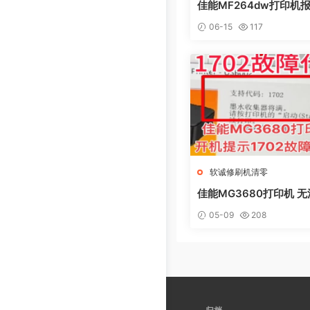
佳能MF264dw打印机报
L0AD MODE快速解决
06-15
117
软诚修刷机清零
佳能MG3680打印机 
电脑提示错误代码5B02
05-09
208
集器已满