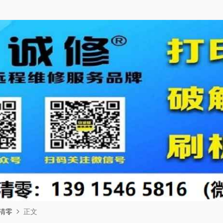
清零
正文