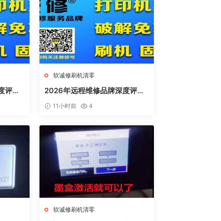
软诚修刷机清零
度评
2026年远程维修品牌深度评
、远城在
测：软诚修、远城修吧、远城在
11小时前
4
线、祝师傅全方位解析
软诚修刷机清零