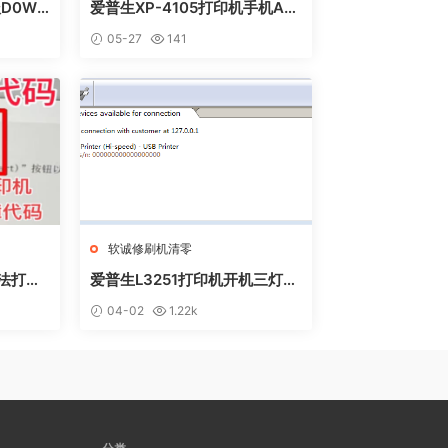
D0WN
爱普生XP-4105打印机手机AP
方法
P上点了更新固件之后不识别墨
05-27
141
盒
软诚修刷机清零
无法打印
爱普生L3251打印机开机三灯长
 废墨收
亮 无自检动作
04-02
1.22k