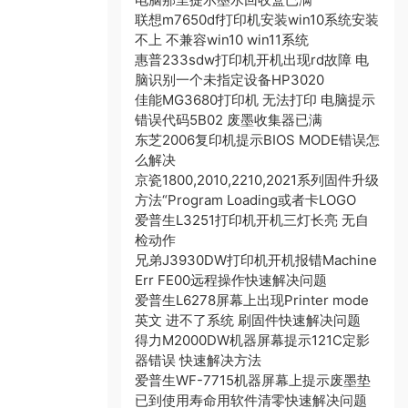
联想m7650df打印机安装win10系统安装
不上 不兼容win10 win11系统
惠普233sdw打印机开机出现rd故障 电
脑识别一个未指定设备HP3020
佳能MG3680打印机 无法打印 电脑提示
错误代码5B02 废墨收集器已满
东芝2006复印机提示BIOS MODE错误怎
么解决
京瓷1800,2010,2210,2021系列固件升级
方法“Program Loading或者卡LOGO
爱普生L3251打印机开机三灯长亮 无自
检动作
兄弟J3930DW打印机开机报错Machine
Err FE00远程操作快速解决问题
爱普生L6278屏幕上出现Printer mode
英文 进不了系统 刷固件快速解决问题
得力M2000DW机器屏幕提示121C定影
器错误 快速解决方法
爱普生WF-7715机器屏幕上提示废墨垫
已到使用寿命用软件清零快速解决问题