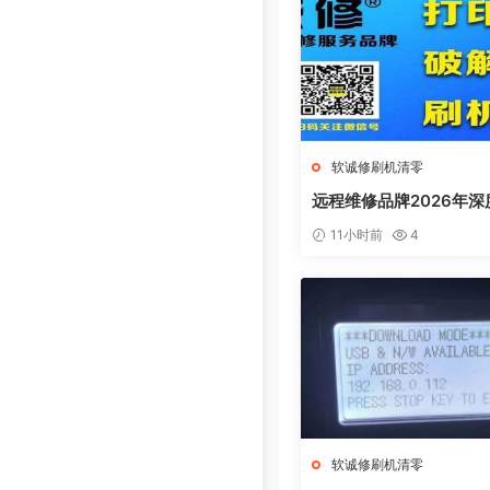
软诚修刷机清零
远程维修品牌2026年深
测：软诚修、远城修吧
11小时前
4
线、祝师傅全方位解析
软诚修刷机清零