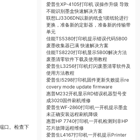
爱普生XP-4105打印机 误操作升级 导致
不能识别墨盒快速解决方案
联想LJ3306DN以新的纸盒1搓纸轮进行
更换，准备新的定影器，准备新的传输带
单元
佳能TS5380打印机提示错误代码5B00
废墨收集器已满 快速解决方案
佳能TS8220打印机显示5B00解决方法
废墨清零软件下载及使用教程
爱普生L3256打印机灯闪废墨清零软件及
使用方法教程
爱普生l5298打印机固件更新失败提示re
covery mode update firmware
惠普M232开机显示RD错误机器型号变
成3020固件刷机维修
爱普生WF-2860打印机一开机提示墨盒
。
未正确安装远程刷机降级
惠普HP 7740打印机一开机检测到非HP
端口。检查下
芯片故障远程维修
爱普生L4167打印机一开机提示Printer