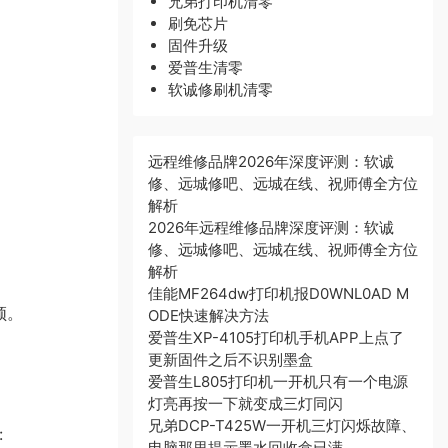
兄弟打印机清零
刷免芯片
固件升级
爱普生清零
软诚修刷机清零
远程维修品牌2026年深度评测：软诚
修、远城修吧、远城在线、祝师傅全方位
解析
2026年远程维修品牌深度评测：软诚
修、远城修吧、远城在线、祝师傅全方位
解析
佳能MF264dw打印机报D0WNL0AD M
频。
ODE快速解决方法
爱普生XP-4105打印机手机APP上点了
更新固件之后不识别墨盒
爱普生L805打印机一开机只有一个电源
灯亮再按一下就变成三灯同闪
兄弟DCP-T425W一开机三灯闪烁故障、
:
电脑那里提示墨水回收盒已满