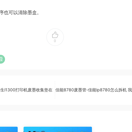
序也可以清除墨盒。
0
普生l1300打印机废墨收集垫在
佳能8780废墨管-佳能ip8780怎么拆机