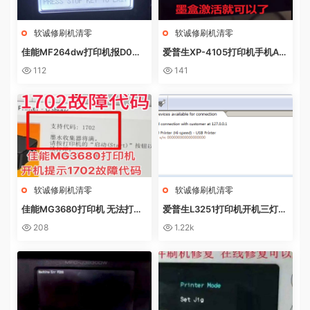
软诚修刷机清零
软诚修刷机清零
佳能MF264dw打印机报D0W
爱普生XP-4105打印机手机AP
NL0AD MODE快速解决方法
P上点了更新固件之后不识别墨
112
141
盒
软诚修刷机清零
软诚修刷机清零
佳能MG3680打印机 无法打印
爱普生L3251打印机开机三灯长
电脑提示错误代码5B02 废墨收
亮 无自检动作
208
1.22k
集器已满