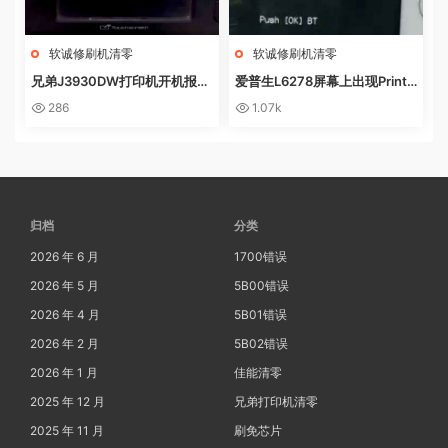
软诚修刷机清零
软诚修刷机清零
兄弟J3930DW打印机开机报错
爱普生L6278屏幕上出现Printe
Machine Err FE00远程操作快
r mode英文 进不了系统 刷固件
286
1.07k
速解决问题
快速解决问题
归档
分类
2026 年 6 月
1700错误
2026 年 5 月
5B00错误
2026 年 4 月
5B01错误
2026 年 2 月
5B02错误
2026 年 1 月
佳能清零
2025 年 12 月
兄弟打印机清零
2025 年 11 月
刷免芯片