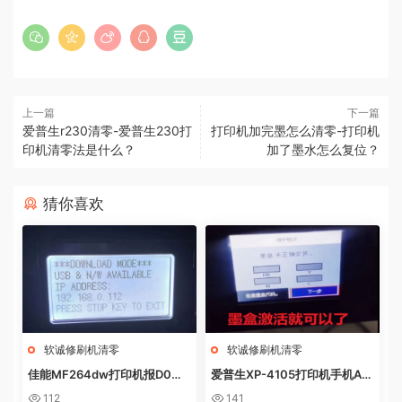
上一篇
下一篇
爱普生r230清零-爱普生230打
打印机加完墨怎么清零-打印机
印机清零法是什么？
加了墨水怎么复位？
猜你喜欢
软诚修刷机清零
软诚修刷机清零
佳能MF264dw打印机报D0W
爱普生XP-4105打印机手机AP
NL0AD MODE快速解决方法
P上点了更新固件之后不识别墨
112
141