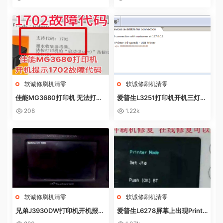
盒
软诚修刷机清零
软诚修刷机清零
佳能MG3680打印机 无法打印
爱普生L3251打印机开机三灯长
电脑提示错误代码5B02 废墨收
亮 无自检动作
208
1.22k
集器已满
软诚修刷机清零
软诚修刷机清零
兄弟J3930DW打印机开机报错
爱普生L6278屏幕上出现Printe
Machine Err FE00远程操作快
r mode英文 进不了系统 刷固件