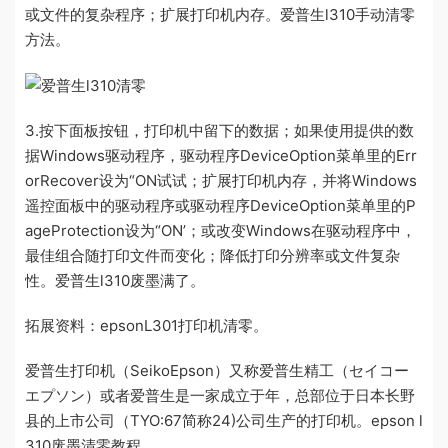
或文件的复杂程序；扩展打印机内存。爱普生l310手动清零
方法。
3.按下面板按钮，打印机中留下的数据；如果使用提供的数
据Windows驱动程序，驱动程序DeviceOption菜单里的Err
orRecover设为“ON试试；扩展打印机内存，并将Windows
遥控面板中的驱动程序或驱动程序DeviceOption菜单里的P
ageProtection设为“ON’；或改变Windows在驱动程序中，
最佳组合随打印文件而变化；降低打印分辨率或文件复杂
性。爱普生l310废墨满了。
拓展资料：epsonL301打印机清零。
爱普生打印机（SeikoEpson）又称爱普生精工（セイコー
エプソン）或者爱普生是一家成立于年，总部位于日本长野
县的上市公司（TYO:67简称24)公司生产的打印机。epson l
310废墨清零教程。