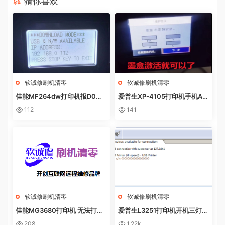
猜你喜欢
软诚修刷机清零
软诚修刷机清零
佳能MF264dw打印机报D0W
爱普生XP-4105打印机手机AP
NL0AD MODE快速解决方法
P上点了更新固件之后不识别墨
112
141
盒
软诚修刷机清零
软诚修刷机清零
佳能MG3680打印机 无法打印
爱普生L3251打印机开机三灯长
电脑提示错误代码5B02 废墨收
亮 无自检动作
208
1.22k