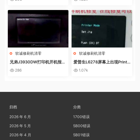
集器已满
软诚修刷机清零
软诚修刷机清零
兄弟J3930DW打印机开机报错
爱普生L6278屏幕上出现Printe
Machine Err FE00远程操作快
r mode英文 进不了系统 刷固件
286
1.07k
速解决问题
快速解决问题
归档
分类
2026 年 6 月
1700错误
2026 年 5 月
5B00错误
2026 年 4 月
5B01错误