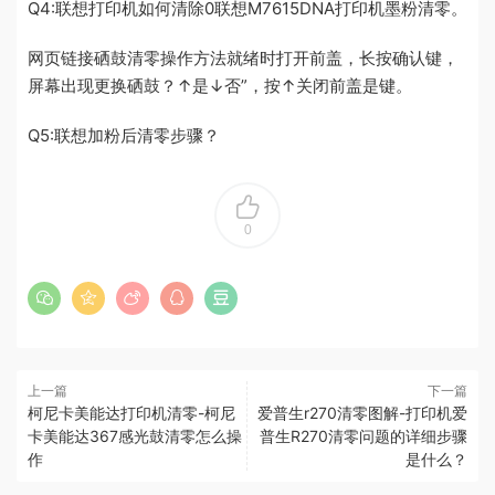
Q4:联想打印机如何清除0联想M7615DNA打印机墨粉清零。
网页链接硒鼓清零操作方法就绪时打开前盖，长按确认键，
屏幕出现更换硒鼓？↑是↓否”，按↑关闭前盖是键。
Q5:联想加粉后清零步骤？
0
上一篇
下一篇
柯尼卡美能达打印机清零-柯尼
爱普生r270清零图解-打印机爱
卡美能达367感光鼓清零怎么操
普生R270清零问题的详细步骤
作
是什么？