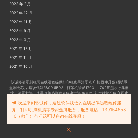
2023 年 2 月
2022 年 12 月
2022 年 11 月
2022 年 9 月
2022 年 3 月
2021 年 12 月
2021 年 11 月
2021 年 10 月
软诚修清零刷机网在线远程提供打印机废墨清零,打印机固件升级,硒鼓墨
盒刷免芯片,错误代码5B00 5B02、打印机错误1700、1702废墨水收集器
满、清零方法、废墨收集垫到寿命解决方法 免责声明: 本站部分内容图片
及文字由网友提供发布,如有争权请联系删除 备案号:
苏ICP备202102862
欢迎来到软诚修，通过软件诚信的在线提供远程维修服
4号-18
务！打印机刷机清零专家金牌服务，服务电话：139154658
16（微信）有问题可以咨询在线客服！
苏公网安备32058302006114号