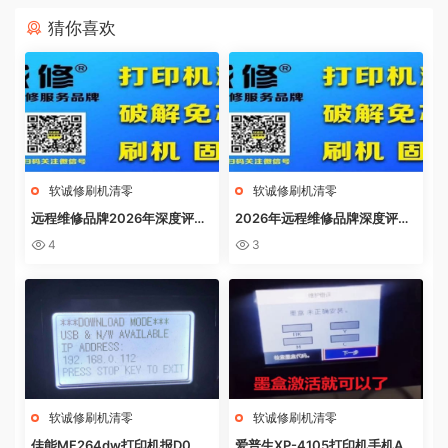
猜你喜欢
软诚修刷机清零
软诚修刷机清零
远程维修品牌2026年深度评
2026年远程维修品牌深度评
测：软诚修、远城修吧、远城在
测：软诚修、远城修吧、远城在
4
3
线、祝师傅全方位解析
线、祝师傅全方位解析
软诚修刷机清零
软诚修刷机清零
佳能MF264dw打印机报D0W
爱普生XP-4105打印机手机AP