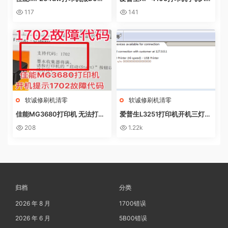
NL0AD MODE快速解决方法
P上点了更新固件之后不识别墨
117
141
盒
软诚修刷机清零
软诚修刷机清零
佳能MG3680打印机 无法打印
爱普生L3251打印机开机三灯长
电脑提示错误代码5B02 废墨收
亮 无自检动作
208
1.22k
集器已满
归档
分类
2026 年 8 月
1700错误
2026 年 6 月
5B00错误