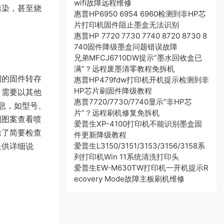
wifi故障远程维修
污染，甚至烧
惠普HP6950 6954 6960检测到非HP芯
片打印机固件阻止墨盒无法识别
惠普HP 7720 7730 7740 8720 8730 8
740固件降级墨盒问题错误故障
兄弟MFCJ6710DW提示”墨水回收盒已
满”？远程废墨清零教程免拆机
侧的固件转存
惠普HP479fdw打印机开机提示检测到非
HP芯片刷固件降级教程
，需要以其他
惠普7720/7730/7740显示”非HP芯
信息，如型号、
片”？远程刷机修复免拆机
列图案查看喷
爱普生XP-4100打印机不能识别墨盒固
除了简要检查
件更新降级教程
提供详细说
爱普生L3150/3151/3153/3156/3158系
列打印机Win 11系统清洗打印头
爱普生EW-M630TW打印机一开机提示R
ecovery Mode故障主板刷机维修