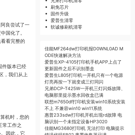
兄弟打印机清零
刷免芯片
固件升级
爱普生清零
播。阿良尝试了一
软诚修刷机清零
度中国化了。
先看看完整的
佳能MF264dw打印机报D0WNL0AD M
ODE快速解决方法
爱普生XP-4105打印机手机APP上点了
但其固件版本已经
更新固件之后不识别墨盒
能区，我们从上
爱普生L805打印机一开机只有一个电源
灯亮再按一下就变成三灯同闪
兄弟DCP-T425W一开机三灯闪烁故障、
电脑那里提示墨水回收盒已满
联想m7650df打印机安装win10系统安装
不上 不兼容win10 win11系统
惠普233sdw打印机开机出现rd故障 电
计算机时，您的
脑识别一个未指定设备HP3020
在正常工作之
佳能MG3680打印机 无法打印 电脑提示
心。因此，它
错误代码5B02 废墨收集器已满