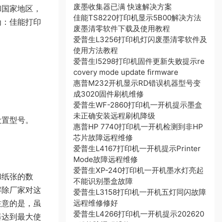
废墨收集器已满 快速解决方案
和国家地区，
佳能TS8220打印机显示5B00解决方法
为：佳能打印
废墨清零软件下载及使用教程
爱普生L3256打印机灯闪废墨清零软件及
使用方法教程
爱普生l5298打印机固件更新失败提示re
covery mode update firmware
惠普M232开机显示RD错误机器型号变
成3020固件刷机维修
爱普生WF-2860打印机一开机提示墨盒
未正确安装远程刷机降级
设置型号。
惠普HP 7740打印机一开机检测到非HP
芯片故障远程维修
爱普生L4167打印机一开机提示Printer
Mode故障远程维修
爱普生XP-240打印机一开机墨水灯亮起
和纸张的数
不能识别墨盒故障
解除厂家对这
爱普生L3158打印机一开机五灯同闪故障
注意的是，虽
远程维修修好
爱普生L4266打印机一开机提示202620
器达到最大使