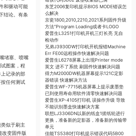
固件和驱动可能
东芝2006复印机提示BIOS MODE错误怎
么解决
便下结论。有条
京瓷1800,2010,2210,2021系列固件升级
方法“Program Loading或者卡LOGO
爱普生L3251打印机开机三灯长亮 无自
检动作
兄弟J3930DW打印机开机报错Machine
Err FE00远程操作快速解决问题
喷嘴堵塞、喷嘴
爱普生L6278屏幕上出现Printer mode
测试图案，程
英文 进不了系统 刷固件快速解决问题
得力M2000DW机器屏幕提示121C定影
件上记录的部
器错误 快速解决方法
要按任何测试
爱普生WF-7715机器屏幕上提示废墨垫
已到使用寿命用软件清零快速解决问题
爱普生XP-4105打印机 误操作升级 导致
不能识别墨盒快速解决方案
联想LJ3306DN以新的纸盒1搓纸轮进行
更换，准备新的定影器，准备新的传输带
能类似于刷主
单元
能改变固件版
佳能TS5380打印机提示错误代码5B00