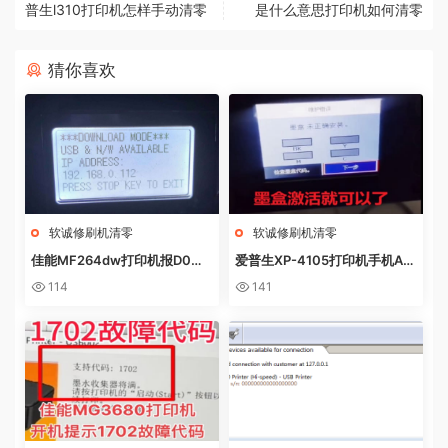
普生l310打印机怎样手动清零
是什么意思打印机如何清零
猜你喜欢
软诚修刷机清零
软诚修刷机清零
佳能MF264dw打印机报D0W
爱普生XP-4105打印机手机AP
NL0AD MODE快速解决方法
P上点了更新固件之后不识别墨
114
141
盒