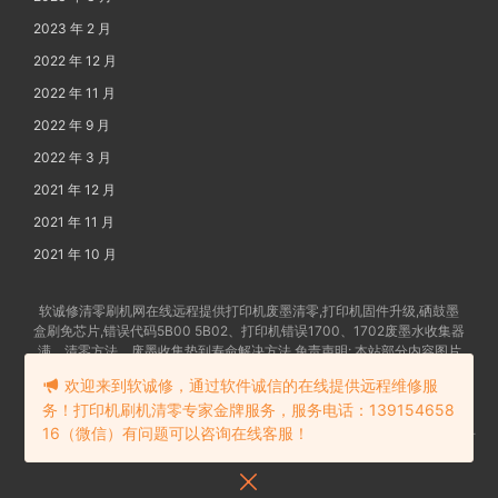
2023 年 2 月
2022 年 12 月
2022 年 11 月
2022 年 9 月
2022 年 3 月
2021 年 12 月
2021 年 11 月
2021 年 10 月
软诚修清零刷机网在线远程提供打印机废墨清零,打印机固件升级,硒鼓墨
盒刷免芯片,错误代码5B00 5B02、打印机错误1700、1702废墨水收集器
满、清零方法、废墨收集垫到寿命解决方法 免责声明: 本站部分内容图片
及文字由网友提供发布,如有争权请联系删除 备案号:
苏ICP备202102862
欢迎来到软诚修，通过软件诚信的在线提供远程维修服
4号-18
务！打印机刷机清零专家金牌服务，服务电话：139154658
16（微信）有问题可以咨询在线客服！
苏公网安备32058302006114号