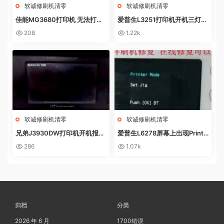
软诚修刷机清零
软诚修刷机清零
佳能MG3680打印机 无法打印
爱普生L3251打印机开机三灯长
电脑提示错误代码5B02 废墨收
亮 无自检动作
208
1.22k
集器已满
软诚修刷机清零
软诚修刷机清零
兄弟J3930DW打印机开机报错
爱普生L6278屏幕上出现Printe
Machine Err FE00远程操作快
r mode英文 进不了系统 刷固件
286
1.07k
速解决问题
快速解决问题
归档
分类
2026 年 6 月
1700错误