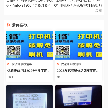
佳能9120清零软件-兄弟打印机
佳能mg3620拆机-佳能mg362
型号“mfc-9120cn”更换废粉仓
0打印机外壳怎么拆?控制面板那
边撬
猜你喜欢
软诚修刷机清零
软诚修刷机清零
远程维修品牌2026年深度评
2026年远程维修品牌深度评
测：软诚修、远城修吧、远城在
测：软诚修、远城修吧、远城在
1
0
线、祝师傅全方位解析
线、祝师傅全方位解析