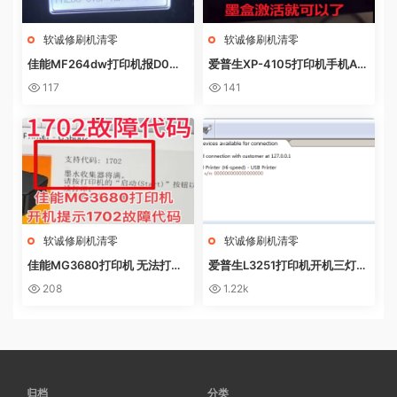
软诚修刷机清零
软诚修刷机清零
佳能MF264dw打印机报D0W
爱普生XP-4105打印机手机AP
NL0AD MODE快速解决方法
P上点了更新固件之后不识别墨
117
141
盒
软诚修刷机清零
软诚修刷机清零
佳能MG3680打印机 无法打印
爱普生L3251打印机开机三灯长
电脑提示错误代码5B02 废墨收
亮 无自检动作
208
1.22k
集器已满
归档
分类