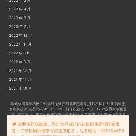
2023 年 5 月
2023 年 4 月
2023 年 3 月
2023 年 2 月
2022 年 12 月
2022 年 11 月
2022 年 9 月
2022 年 3 月
2021 年 12 月
2021 年 11 月
2021 年 10 月
软诚修清零刷机网在线远程提供打印机废墨清零,打印机固件升级,硒鼓墨
盒刷免芯片,错误代码5B00 5B02、打印机错误1700、1702废墨水收集器
满、清零方法、废墨收集垫到寿命解决方法 免责声明: 本站部分内容图片
及文字由网友提供发布,如有争权请联系删除 备案号:
苏ICP备202102862
欢迎来到软诚修，通过软件诚信的在线提供远程维修服
4号-18
务！打印机刷机清零专家金牌服务，服务电话：139154658