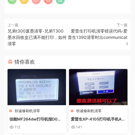
上一篇
下一篇
兄弟t300废墨清零-兄弟T300
爱普生打印机清零错误代码-爱
墨水回收盒已满不能打印，如何
普生1390清零时出communicat
清零
i
猜你喜欢
软诚修刷机清零
软诚修刷机清零
佳能MF264dw打印机报D0W
爱普生XP-4105打印机手机AP
NL0AD MODE快速解决方法
P上点了更新固件之后不识别墨
112
141
盒