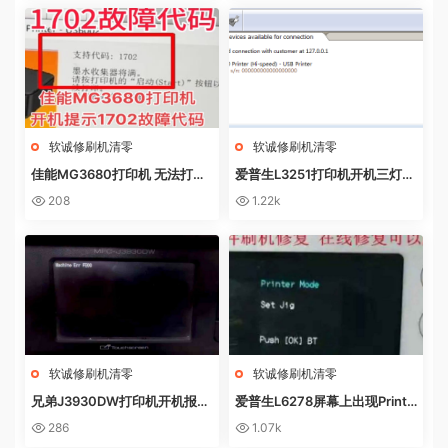
软诚修刷机清零
软诚修刷机清零
佳能MG3680打印机 无法打印
爱普生L3251打印机开机三灯长
电脑提示错误代码5B02 废墨收
亮 无自检动作
208
1.22k
集器已满
软诚修刷机清零
软诚修刷机清零
兄弟J3930DW打印机开机报错
爱普生L6278屏幕上出现Printe
Machine Err FE00远程操作快
r mode英文 进不了系统 刷固件
286
1.07k
速解决问题
快速解决问题