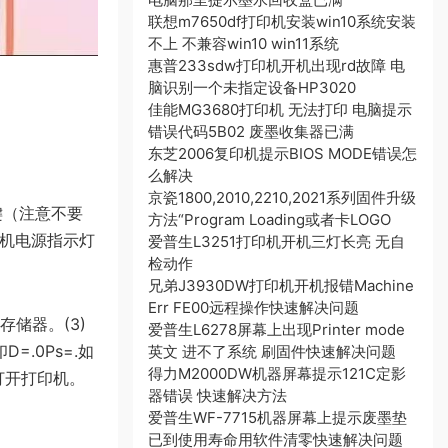
联想m7650df打印机安装win10系统安装
不上 不兼容win10 win11系统
惠普233sdw打印机开机出现rd故障 电
脑识别一个未指定设备HP3020
佳能MG3680打印机 无法打印 电脑提示
错误代码5B02 废墨收集器已满
东芝2006复印机提示BIOS MODE错误怎
么解决
京瓷1800,2010,2210,2021系列固件升级
键（注意不要
方法“Program Loading或者卡LOGO
印机电源指示灯
爱普生L3251打印机开机三灯长亮 无自
检动作
兄弟J3930DW打印机开机报错Machine
Err FE00远程操作快速解决问题
存储器。(3)
爱普生L6278屏幕上出现Printer mode
.0Ps=.如
英文 进不了系统 刷固件快速解决问题
得力M2000DW机器屏幕提示121C定影
打开打印机。
器错误 快速解决方法
爱普生WF-7715机器屏幕上提示废墨垫
已到使用寿命用软件清零快速解决问题