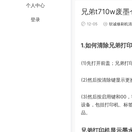
个人中心
兄弟t710w废
登录
12-05
软诚修刷机清
1.如何清除兄弟打
(1)先打开前盖；兄弟打
(2)然后按清除键显示更
(3)然后按启用键和0
设备，包括打印机、标
品。
兄弟打印机显示墨