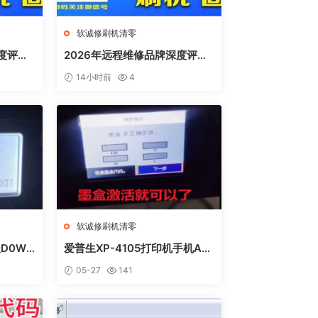
软诚修刷机清零
度评
2026年远程维修品牌深度评
、远城在
测：软诚修、远城修吧、远城在
14小时前
4
线、祝师傅全方位解析
软诚修刷机清零
D0WN
爱普生XP-4105打印机手机AP
方法
P上点了更新固件之后不识别墨
05-27
141
盒