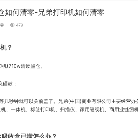
墨仓如何清零-兄弟打印机如何清零
零
479
印机？
印机t710w清废墨仓。
换硒鼓；
0，等几秒钟就可以关前盖了。兄弟(中国)商业有限公司主要经营
签机、一体机、标签打印机、扫描仪、家用缝纫机、商用业缝纫
水吸收盒已满怎么办？