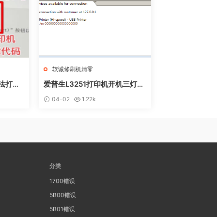
软诚修刷机清零
无法打印
爱普生L3251打印机开机三灯长
 废墨收
亮 无自检动作
04-02
1.22k
分类
1700错误
5B00错误
5B01错误