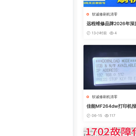
软诚修刷机清零
远程维修品牌2026年深
测：软诚修、远城修吧
13小时前
4
线、祝师傅全方位解析
软诚修刷机清零
佳能MF264dw打印机报
L0AD MODE快速解决
06-15
117