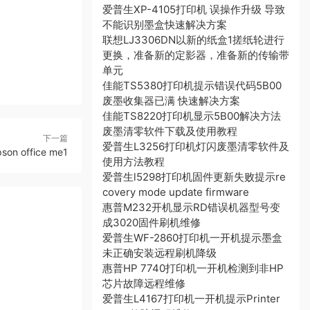
爱普生XP-4105打印机 误操作升级 导致
不能识别墨盒快速解决方案
联想LJ3306DN以新的纸盒1搓纸轮进行
更换，准备新的定影器，准备新的传输带
单元
佳能TS5380打印机提示错误代码5B00
废墨收集器已满 快速解决方案
佳能TS8220打印机显示5B00解决方法
废墨清零软件下载及使用教程
下一篇
爱普生L3256打印机灯闪废墨清零软件及
 office me1
使用方法教程
爱普生l5298打印机固件更新失败提示re
covery mode update firmware
惠普M232开机显示RD错误机器型号变
成3020固件刷机维修
爱普生WF-2860打印机一开机提示墨盒
未正确安装远程刷机降级
惠普HP 7740打印机一开机检测到非HP
芯片故障远程维修
爱普生L4167打印机一开机提示Printer