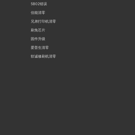
5B02错误
佳能清零
兄弟打印机清零
刷免芯片
固件升级
爱普生清零
软诚修刷机清零