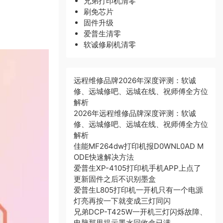
兄弟打印机清零
刷免芯片
固件升级
爱普生清零
软诚修刷机清零
远程维修品牌2026年深度评测：软诚
修、远城修吧、远城在线、祝师傅全方位
解析
2026年远程维修品牌深度评测：软诚
修、远城修吧、远城在线、祝师傅全方位
解析
佳能MF264dw打印机报D0WNL0AD M
ODE快速解决方法
爱普生XP-4105打印机手机APP上点了
更新固件之后不识别墨盒
爱普生L805打印机一开机只有一个电源
灯亮再按一下就变成三灯同闪
兄弟DCP-T425W一开机三灯闪烁故障、
电脑那里提示墨水回收盒已满