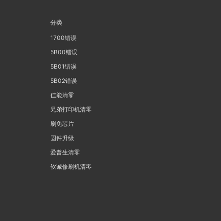
分类
1700错误
5B00错误
5B01错误
5B02错误
佳能清零
兄弟打印机清零
刷免芯片
固件升级
爱普生清零
软诚修刷机清零