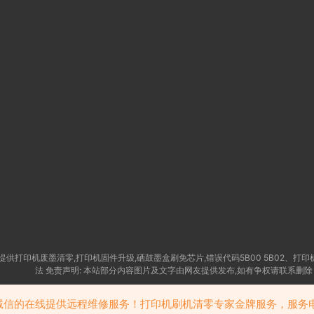
供打印机废墨清零,打印机固件升级,硒鼓墨盒刷免芯片,错误代码5B00 5B02、打印
法 免责声明: 本站部分内容图片及文字由网友提供发布,如有争权请联系删除 
苏公网安备32058302006114号
信的在线提供远程维修服务！打印机刷机清零专家金牌服务，服务电话：1