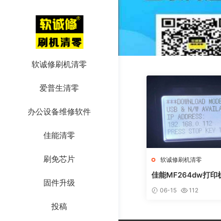
软诚修刷机清零
爱普生清零
办公设备维修软件
佳能清零
刷免芯片
软诚修刷机清零
佳能MF264dw打印
固件升级
L0AD MODE快速
06-15
112
投稿