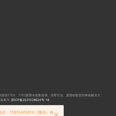
机错误1700、1702废墨水收集器满、清零方法、废墨收集垫到寿命解决方
备案号:
苏ICP备2021028624号-18
3915465816（微信）有